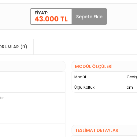
FIYAT:
Sepete Ekle
43.000 TL
ORUMLAR (0)
MODÜL ÖLÇÜLERİ
Modül
Geniş
Üçlü Koltuk
cm
ır.
TESLİMAT DETAYLARI