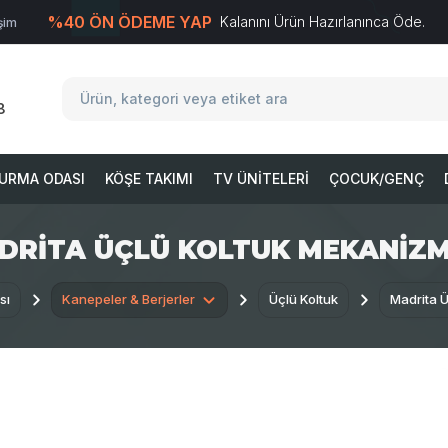
%40 ÖN ÖDEME YAP
Kalanını Ürün Hazırlanınca Öde.
işim
T
-Soft
E-Ticaret
Sistemleriyle Hazırlanmıştır.
8
URMA ODASI
KÖŞE TAKIMI
TV ÜNITELERI
ÇOCUK/GENÇ
DRITA ÜÇLÜ KOLTUK MEKANIZM
sı
Kanepeler & Berjerler
Üçlü Koltuk
Madrita Ü