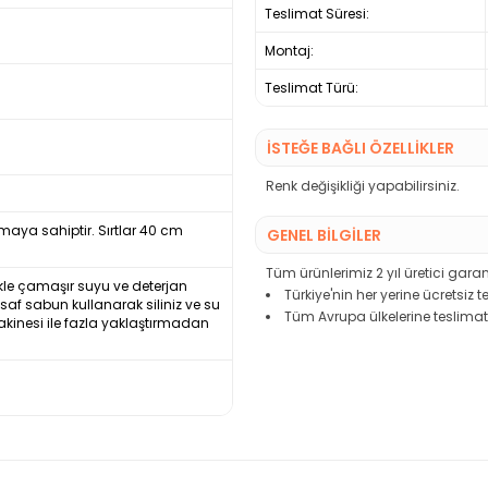
Teslimat Süresi:
Montaj:
Teslimat Türü:
İSTEĞE BAĞLI ÖZELLİKLER
Renk değişikliği yapabilirsiniz.
aya sahiptir. Sırtlar 40 cm
GENEL BİLGİLER
Tüm ürünlerimiz 2 yıl üretici garant
nlikle çamaşır suyu ve deterjan
Türkiye'nin her yerine ücretsiz 
e saf sabun kullanarak siliniz ve su
Tüm Avrupa ülkelerine teslimat
akinesi ile fazla yaklaştırmadan