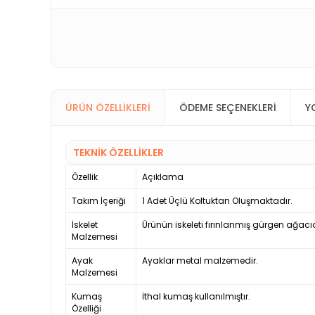
ÜRÜN ÖZELLIKLERI
ÖDEME SEÇENEKLERI
Y
TEKNİK ÖZELLİKLER
Özellik
Açıklama
Takım İçeriği
1 Adet Üçlü Koltuktan Oluşmaktadır.
İskelet
Ürünün iskeleti fırınlanmış gürgen ağacıd
Malzemesi
Ayak
Ayaklar metal malzemedir.
Malzemesi
Kumaş
İthal kumaş kullanılmıştır.
Özelliği