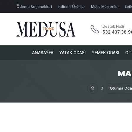
Ödeme Seçenekleri
İndirimli Ürünler
Mutlu Müşteriler
İlet
Destek Hattı
532 437 38 9
ANASAYFA
YATAK ODASI
YEMEK ODASI
OT
MA
Oturma Oda