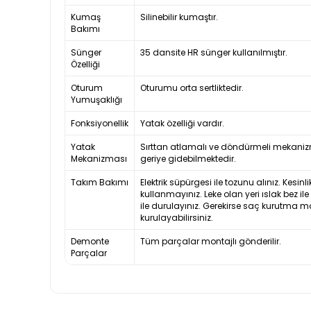
Kumaş
Silinebilir kumaştır.
Bakımı
Sünger
35 dansite HR sünger kullanılmıştır.
Özelliği
Oturum
Oturumu orta sertliktedir.
Yumuşaklığı
Fonksiyonellik
Yatak özelliği vardır.
Yatak
Sırttan atlamalı ve döndürmeli mekanizm
Mekanizması
geriye gidebilmektedir.
Takım Bakımı
Elektrik süpürgesi ile tozunu alınız. Kesi
kullanmayınız. Leke olan yeri ıslak bez il
ile durulayınız. Gerekirse saç kurutma m
kurulayabilirsiniz.
Demonte
Tüm parçalar montajlı gönderilir.
Parçalar