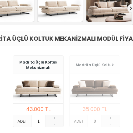
ITA ÜÇLÜ KOLTUK MEKANIZMALI MODÜL FIYA
Madrita Üçlü Koltuk
Madrita Üçlü Koltuk
Mekanizmalı
43.000
TL
35.000
TL
+
+
ADET
ADET
-
-