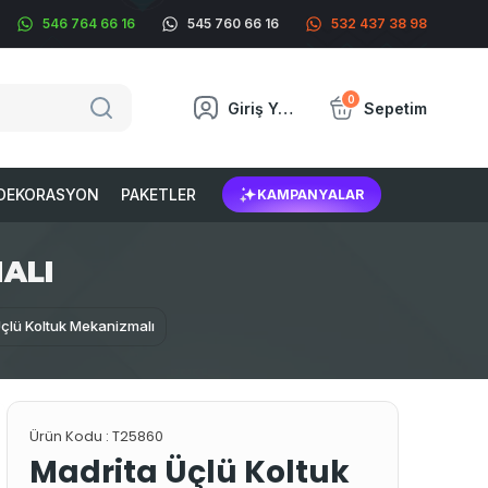
546 764 66 16
545 760 66 16
532 437 38 98
0
Giriş Yap
Sepetim
DEKORASYON
PAKETLER
KAMPANYALAR
ALI
çlü Koltuk Mekanizmalı
Ürün Kodu :
T25860
Madrita Üçlü Koltuk