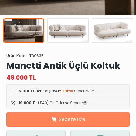
Ürün Kodu :
T30635
Manetti Antik Üçlü Koltuk
49.000
TL
5.104 TL
'den Başlayan
Taksit
Seçenekleri.
19.600 TL
(%40) Ön Ödeme Seçeneği.
Sepete Ekle