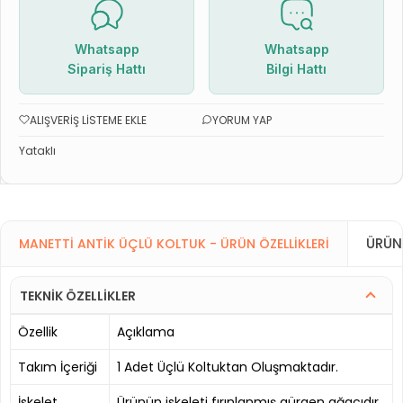
Whatsapp
Whatsapp
Sipariş Hattı
Bilgi Hattı
ALIŞVERIŞ LISTEME EKLE
YORUM YAP
Yataklı
ÜRÜN
MANETTI ANTIK ÜÇLÜ KOLTUK - ÜRÜN ÖZELLIKLERI
TEKNİK ÖZELLİKLER
Özellik
Açıklama
Takım İçeriği
1 Adet Üçlü Koltuktan Oluşmaktadır.
İskelet
Ürünün iskeleti fırınlanmış gürgen ağacıdır.