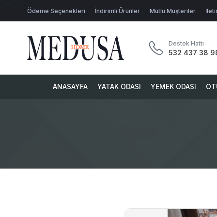
Ödeme Seçenekleri
İndirimli Ürünler
Mutlu Müşteriler
İlet
Destek Hattı
532 437 38 9
ANASAYFA
YATAK ODASI
YEMEK ODASI
OT