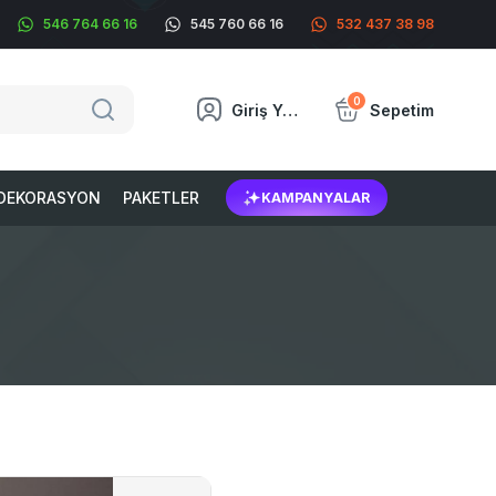
546 764 66 16
545 760 66 16
532 437 38 98
0
Giriş Yap
Sepetim
DEKORASYON
PAKETLER
KAMPANYALAR