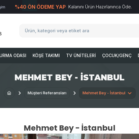
%40 ÖN ÖDEME YAP
Kalanını Ürün Hazırlanınca Öde.
işim
T
-Soft
E-Ticaret
Sistemleriyle Hazırlanmıştır.
8
URMA ODASI
KÖŞE TAKIMI
TV ÜNITELERI
ÇOCUK/GENÇ
MEHMET BEY - İSTANBUL
Müşteri Referansları
Mehmet Bey - İstanbul
Mehmet Bey - İstanbul