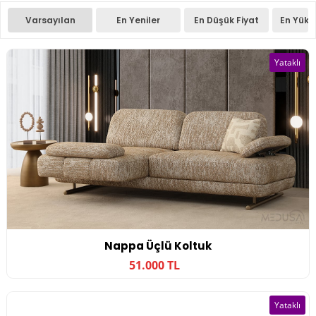
Varsayılan
En Yeniler
En Düşük Fiyat
En Yüks
Yataklı
Nappa Üçlü Koltuk
51.000 TL
Yataklı