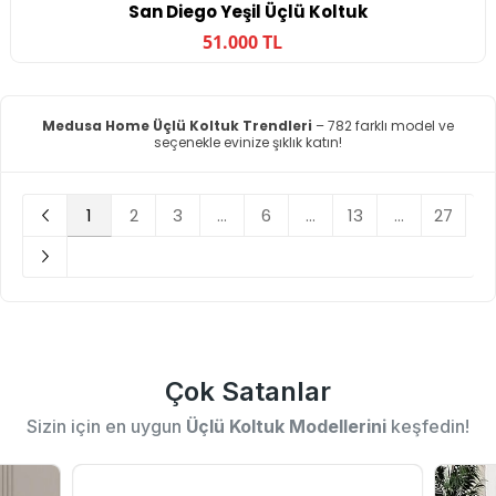
San Diego Yeşil Üçlü Koltuk
51.000 TL
Medusa Home Üçlü Koltuk Trendleri
– 782 farklı model ve
seçenekle evinize şıklık katın!
1
2
3
...
6
...
13
...
27
Çok Satanlar
Sizin için en uygun
Üçlü Koltuk Modellerini
keşfedin!