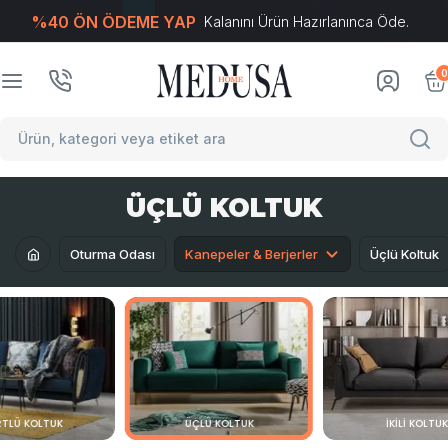
%40 ÖN ÖDEME YAP
Kalanını Ürün Hazırlanınca Öde.
T
-Soft
E-Ticaret
Sistemleriyle Hazırlanmıştır.
0
ÜÇLÜ KOLTUK
Oturma Odası
Kanepeler & Berjerler
Üçlü Koltuk
TLÜ KOLTUK
ÜÇLÜ KOLTUK
İKILI KOLTU