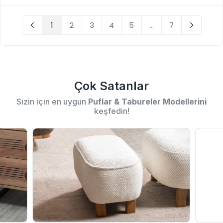
1
2
3
4
5
...
7
Çok Satanlar
Sizin için en uygun
Puflar & Tabureler Modellerini
keşfedin!