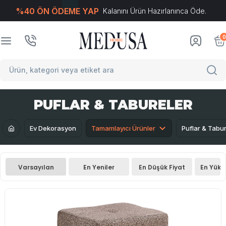
%40 ÖN ÖDEME YAP
Kalanını Ürün Hazırlanınca Öde.
T
-Soft
E-Ticaret
Sistemleriyle Hazırlanmıştır.
0
PUFLAR & TABURELER
Ev Dekorasyon
Tamamlayıcı Ürünler
Puflar & Tabur
Varsayılan
En Yeniler
En Düşük Fiyat
En Yüks