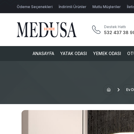
Ödeme Seçenekleri
İndirimli Ürünler
Mutlu Müşteriler
İlet
Destek Hattı
532 437 38 9
ANASAYFA
YATAK ODASI
YEMEK ODASI
OT
Ev 