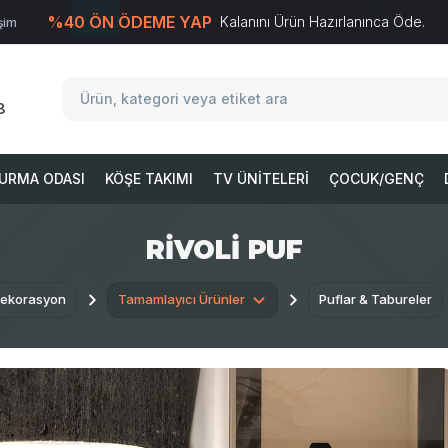
%40 ÖN ÖDEME YAP
Kalanını Ürün Hazırlanınca Öde.
işim
T
-Soft
E-Ticaret
Sistemleriyle Hazırlanmıştır.
8
URMA ODASI
KÖŞE TAKIMI
TV ÜNITELERI
ÇOCUK/GENÇ
RIVOLI PUF
Dekorasyon
Tamamlayıcı Ürünler
Puflar & Tabureler