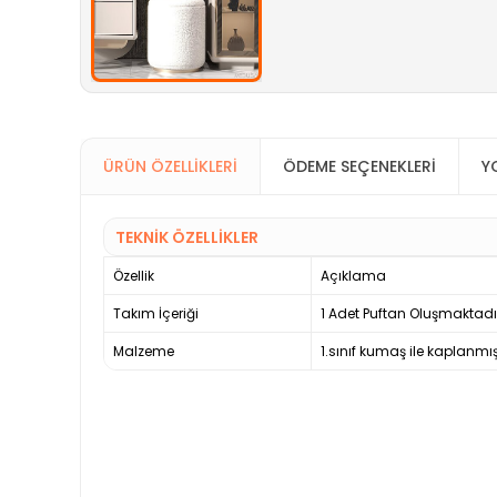
ÜRÜN ÖZELLIKLERI
ÖDEME SEÇENEKLERI
Y
TEKNİK ÖZELLİKLER
Özellik
Açıklama
Takım İçeriği
1 Adet Puftan Oluşmaktadı
Malzeme
1.sınıf kumaş ile kaplanmışt