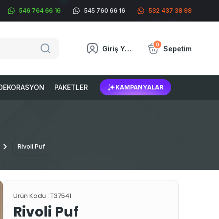
546 764 66 16
545 760 66 16
532 437 38 98
0
Giriş Yap
Sepetim
DEKORASYON
PAKETLER
KAMPANYALAR
Rivoli Puf
Ürün Kodu :
T37541
Rivoli Puf