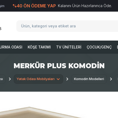
%40 ÖN ÖDEME YAP
Kalanını Ürün Hazırlanınca Öde.
işim
T
-Soft
E-Ticaret
Sistemleriyle Hazırlanmıştır.
8
URMA ODASI
KÖŞE TAKIMI
TV ÜNITELERI
ÇOCUK/GENÇ
MERKÜR PLUS KOMODIN
sı
Yatak Odası Mobilyaları
Komodin Modelleri