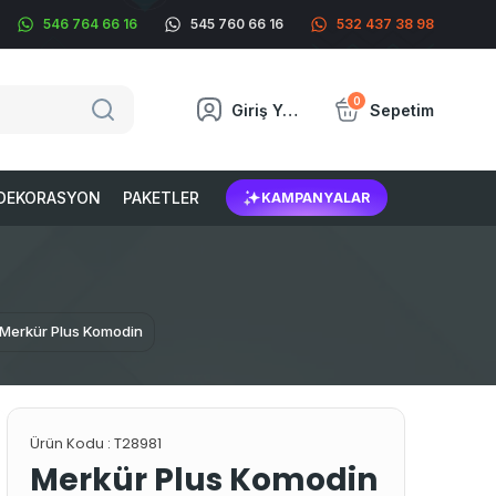
546 764 66 16
545 760 66 16
532 437 38 98
0
Giriş Yap
Sepetim
DEKORASYON
PAKETLER
KAMPANYALAR
Merkür Plus Komodin
Ürün Kodu :
T28981
Merkür Plus Komodin