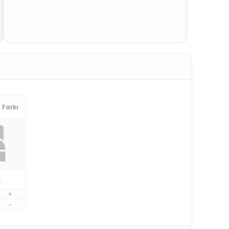
 Farkı
L
+
-