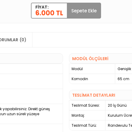
FIYAT:
Sepete Ekle
6.000 TL
ORUMLAR (0)
MODÜL ÖLÇÜLERİ
Modül
Genişlik
Komodin
65 cm
TESLİMAT DETAYLARI
Teslimat Süresi:
20 İş Günü
ek yapabilirsiniz. Direkt güneş
yun uzun süreli yüzeye
Montaj:
Kurulum Ücre
Teslimat Türü:
Randevulu Te