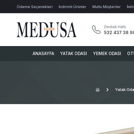
Ödeme Seçenekleri
İndirimli Ürünler
Mutlu Müşteriler
İlet
Destek Hattı
532 437 38 9
ANASAYFA
YATAK ODASI
YEMEK ODASI
OT
Yatak Oda