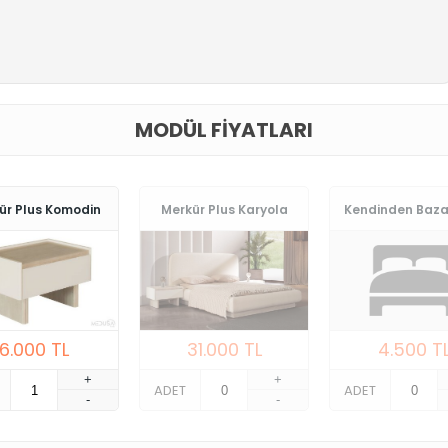
MODÜL FIYATLARI
ür Plus Komodin
Merkür Plus Karyola
Kendinden Baza
6.000
TL
31.000
TL
4.500
T
+
+
ADET
ADET
-
-