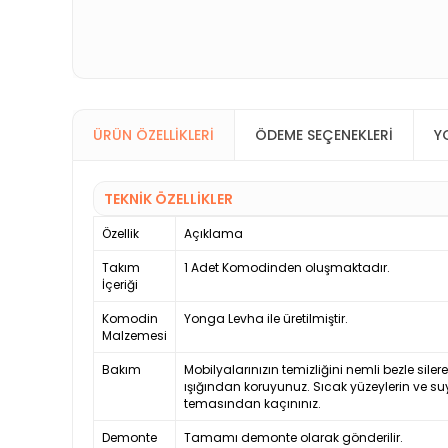
ÜRÜN ÖZELLIKLERI
ÖDEME SEÇENEKLERI
Y
TEKNİK ÖZELLİKLER
Özellik
Açıklama
Takım
1 Adet Komodinden oluşmaktadır.
İçeriği
Komodin
Yonga Levha ile üretilmiştir.
Malzemesi
Bakım
Mobilyalarınızın temizliğini nemli bezle siler
ışığından koruyunuz. Sıcak yüzeylerin ve su
temasından kaçınınız.
Demonte
Tamamı demonte olarak gönderilir.