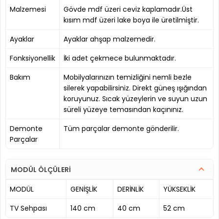
Malzemesi
Gövde mdf üzeri ceviz kaplamadır.Üst
kısım mdf üzeri lake boya ile üretilmiştir.
Ayaklar
Ayaklar ahşap malzemedir.
Fonksiyonellik
İki adet çekmece bulunmaktadır.
Bakım
Mobilyalarınızın temizliğini nemli bezle
silerek yapabilirsiniz. Direkt güneş ışığından
koruyunuz. Sıcak yüzeylerin ve suyun uzun
süreli yüzeye temasından kaçınınız.
Demonte
Tüm parçalar demonte gönderilir.
Parçalar
MODÜL ÖLÇÜLERİ
MODÜL
GENİŞLİK
DERİNLİK
YÜKSEKLİK
TV Sehpası
140 cm
40 cm
52 cm