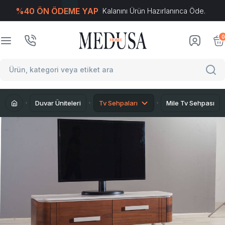
%40 ÖN ÖDEME YAP
Kalanını Ürün Hazırlanınca Öde.
T
-Soft
E-Ticaret
Sistemleriyle Hazırlanmıştır.
0
Duvar Üniteleri
Tv Sehpaları
Mile Tv Sehpası