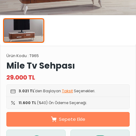
Ürün Kodu :
T965
Mile Tv Sehpası
29.000
TL
3.021 TL
'den Başlayan
Taksit
Seçenekleri.
11.600 TL
(%40) Ön Ödeme Seçeneği.
Sepete Ekle