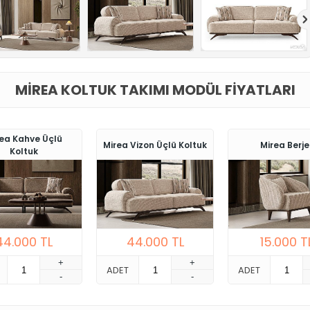
MIREA KOLTUK TAKIMI MODÜL FIYATLARI
ea Kahve Üçlü
Mirea Vizon Üçlü Koltuk
Mirea Berje
Koltuk
44.000
TL
44.000
TL
15.000
T
+
+
ADET
ADET
-
-