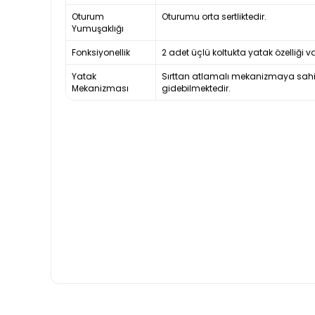
Oturum
Oturumu orta sertliktedir.
Yumuşaklığı
Fonksiyonellik
2 adet üçlü koltukta yatak özelliği va
Yatak
Sırttan atlamalı mekanizmaya sahipt
Mekanizması
gidebilmektedir.