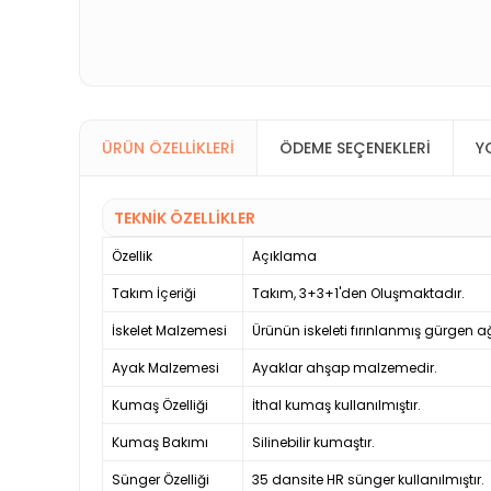
ÜRÜN ÖZELLIKLERI
ÖDEME SEÇENEKLERI
Y
TEKNİK ÖZELLİKLER
Özellik
Açıklama
Takım İçeriği
Takım, 3+3+1'den Oluşmaktadır.
İskelet Malzemesi
Ürünün iskeleti fırınlanmış gürgen a
Ayak Malzemesi
Ayaklar ahşap malzemedir.
Kumaş Özelliği
İthal kumaş kullanılmıştır.
Kumaş Bakımı
Silinebilir kumaştır.
Sünger Özelliği
35 dansite HR sünger kullanılmıştır.