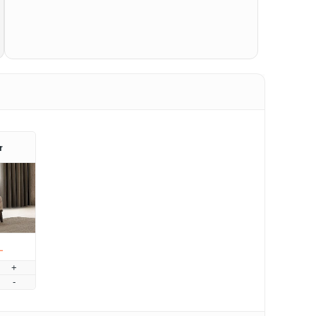
r
L
+
-