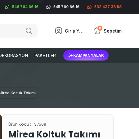
546 764 66 16
545 760 66 16
532 437 38 98
0
Giriş Yap
Sepetim
DEKORASYON
PAKETLER
KAMPANYALAR
Mirea Koltuk Takımı
Ürün Kodu :
T37509
Mirea Koltuk Takımı