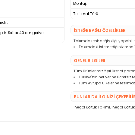
Montaj:
Teslimat Türü:
rdır.
İSTEĞE BAĞLI ÖZELLİKLER
ir. Sırtlar 40 cm geriye
Takımda renk değişikliği yapabilirs
Takımdaki istemediğiniz modülü
GENEL BİLGİLER
Tüm ürünlerimiz 2 yıl üretici garant
Türkiye'nin her yerine ücretsiz 
Tüm Avrupa ülkelerine teslimat
BUNLAR DA İLGINIZI ÇEKEBILI
Inegöl Koltuk Takımı
,
Inegöl Koltuk