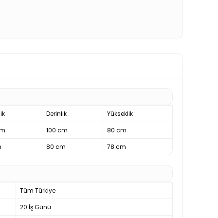
ik
Derinlik
Yükseklik
cm
100 cm
80 cm
m
80 cm
78 cm
Tüm Türkiye
20 İş Günü