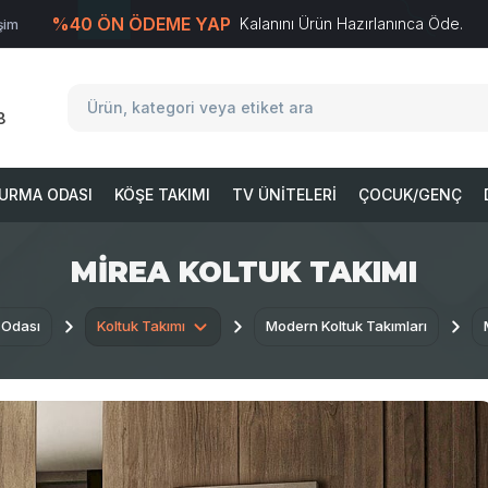
%40 ÖN ÖDEME YAP
Kalanını Ürün Hazırlanınca Öde.
işim
T
-Soft
E-Ticaret
Sistemleriyle Hazırlanmıştır.
8
URMA ODASI
KÖŞE TAKIMI
TV ÜNITELERI
ÇOCUK/GENÇ
MIREA KOLTUK TAKIMI
 Odası
Koltuk Takımı
Modern Koltuk Takımları