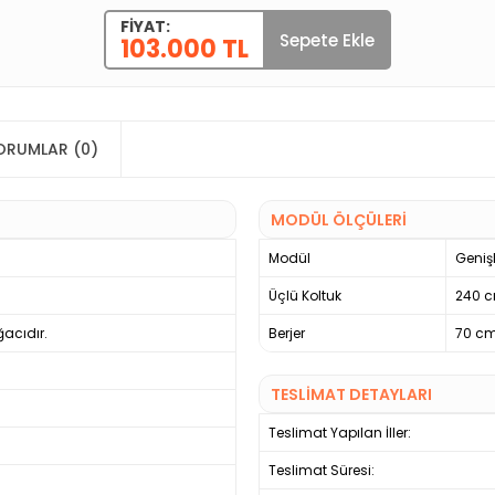
FIYAT:
Sepete Ekle
103.000 TL
ORUMLAR (0)
MODÜL ÖLÇÜLERİ
Modül
Genişl
Üçlü Koltuk
240 
ğacıdır.
Berjer
70 c
TESLİMAT DETAYLARI
Teslimat Yapılan İller:
Teslimat Süresi: