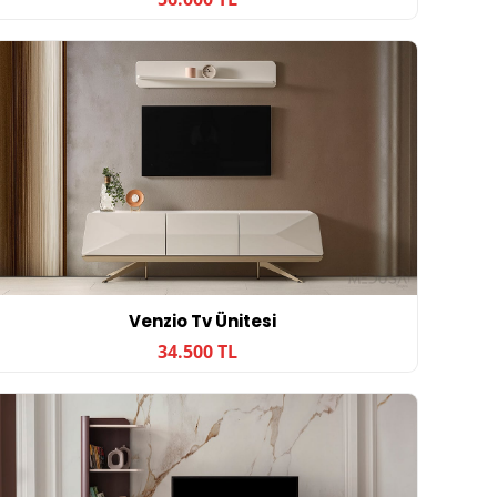
Venzio Tv Ünitesi
34.500 TL