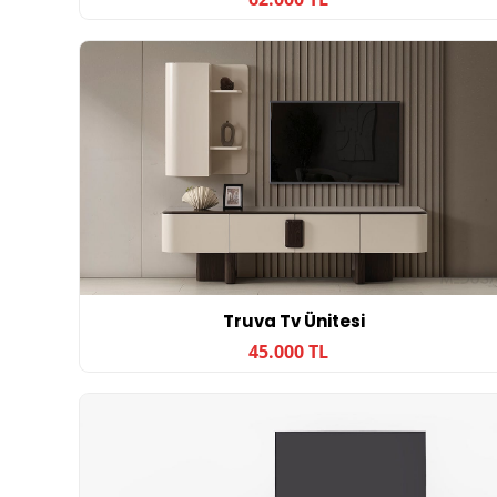
Truva Tv Ünitesi
45.000 TL