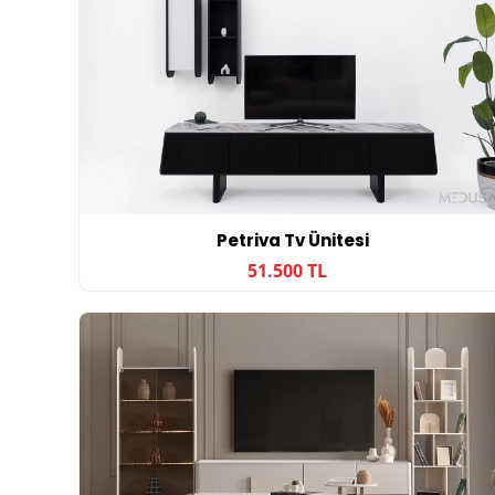
Petriva Tv Ünitesi
51.500 TL