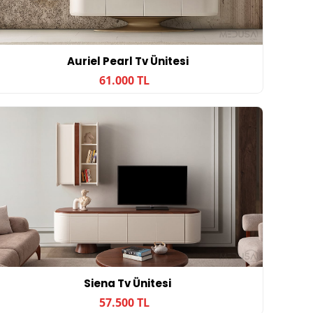
Auriel Pearl Tv Ünitesi
61.000 TL
Siena Tv Ünitesi
57.500 TL