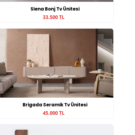
Siena Bonj Tv Ünitesi
33.500 TL
Brigada Seramik Tv Ünitesi
45.000 TL