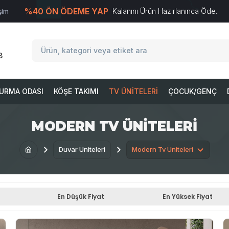
%40 ÖN ÖDEME YAP
Kalanını Ürün Hazırlanınca Öde.
işim
T
-Soft
E-Ticaret
Sistemleriyle Hazırlanmıştır.
8
URMA ODASI
KÖŞE TAKIMI
TV ÜNITELERI
ÇOCUK/GENÇ
MODERN TV ÜNITELERI
Duvar Üniteleri
Modern Tv Üniteleri
En Düşük Fiyat
En Yüksek Fiyat