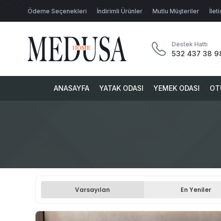
Ödeme Seçenekleri
İndirimli Ürünler
Mutlu Müşteriler
İlet
Destek Hattı
532 437 38 9
ANASAYFA
YATAK ODASI
YEMEK ODASI
OT
Varsayılan
En Yeniler