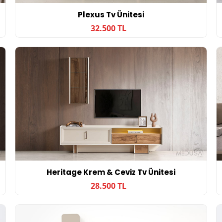
Plexus Tv Ünitesi
32.500 TL
Heritage Krem & Ceviz Tv Ünitesi
28.500 TL