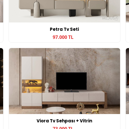
Petra Tv Seti
97.000 TL
Viora Tv Sehpası + Vitrin
73.000 TL