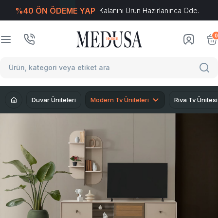
%40 ÖN ÖDEME YAP
Kalanını Ürün Hazırlanınca Öde.
T
-Soft
E-Ticaret
Sistemleriyle Hazırlanmıştır.
0
Duvar Üniteleri
Modern Tv Üniteleri
Riva Tv Ünitesi