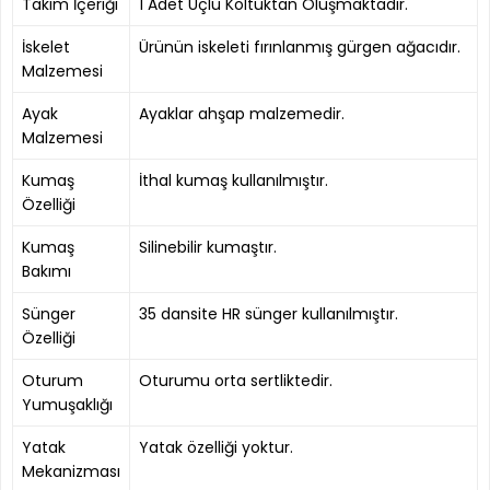
Takım İçeriği
1 Adet Üçlü Koltuktan Oluşmaktadır.
İskelet
Ürünün iskeleti fırınlanmış gürgen ağacıdır.
Malzemesi
Ayak
Ayaklar ahşap malzemedir.
Malzemesi
Kumaş
İthal kumaş kullanılmıştır.
Özelliği
Kumaş
Silinebilir kumaştır.
Bakımı
Sünger
35 dansite HR sünger kullanılmıştır.
Özelliği
Oturum
Oturumu orta sertliktedir.
Yumuşaklığı
Yatak
Yatak özelliği yoktur.
Mekanizması