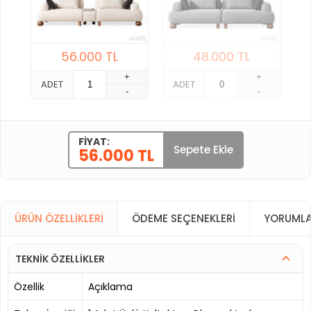
56.000
TL
48.000
TL
+
+
ADET
ADET
-
-
FIYAT:
Sepete Ekle
56.000 TL
ÜRÜN ÖZELLIKLERI
ÖDEME SEÇENEKLERI
YORUMLA
TEKNİK ÖZELLİKLER
Özellik
Açıklama