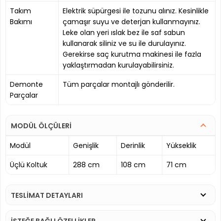
Takım
Elektrik süpürgesi ile tozunu alınız. Kesinlikle
Bakımı
çamaşır suyu ve deterjan kullanmayınız.
Leke olan yeri ıslak bez ile saf sabun
kullanarak siliniz ve su ile durulayınız.
Gerekirse saç kurutma makinesi ile fazla
yaklaştırmadan kurulayabilirsiniz.
Demonte
Tüm parçalar montajlı gönderilir.
Parçalar
MODÜL ÖLÇÜLERİ
Modül
Genişlik
Derinlik
Yükseklik
Üçlü Koltuk
288 cm
108 cm
71 cm
TESLİMAT DETAYLARI
İSTEĞE BAĞLI ÖZELLİKLER