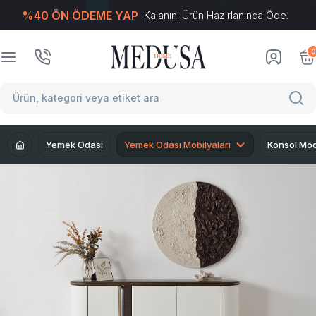
%40 ÖN ÖDEME YAP
Kalanını Ürün Hazırlanınca Öde.
T
-Soft
E-Ticaret
Sistemleriyle Hazırlanmıştır.
0
Yemek Odası
Yemek Odası Mobilyaları
Konsol Mod