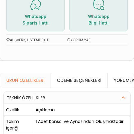
Whatsapp
Whatsapp
Sipariş Hattı
Bilgi Hattı
ALIŞVERIŞ LISTEME EKLE
YORUM YAP
ÜRÜN ÖZELLIKLERI
ÖDEME SEÇENEKLERI
YORUMLA
TEKNİK ÖZELLİKLER
Özellik
Açıklama
Takım
1 Adet Konsol ve Aynasından Oluşmaktadır.
İçeriği