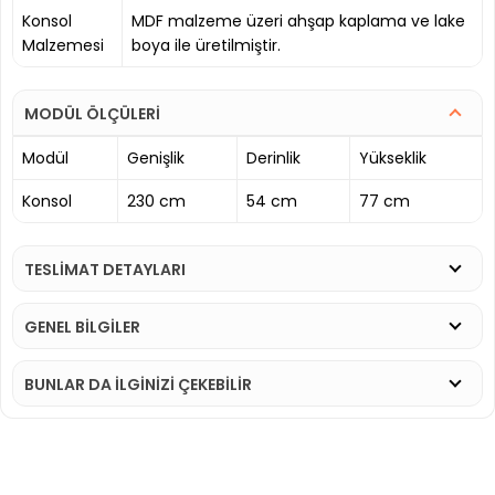
Konsol
MDF malzeme üzeri ahşap kaplama ve lake
Malzemesi
boya ile üretilmiştir.
MODÜL ÖLÇÜLERİ
Modül
Genişlik
Derinlik
Yükseklik
Konsol
230 cm
54 cm
77 cm
TESLİMAT DETAYLARI
GENEL BİLGİLER
BUNLAR DA İLGINIZI ÇEKEBILIR