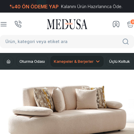
%40 ÖN ÖDEME YAP
Kalanını Ürün Hazırlanınca Öde.
T
-Soft
E-Ticaret
Sistemleriyle Hazırlanmıştır.
0
Oturma Odası
Kanepeler & Berjerler
Üçlü Koltuk