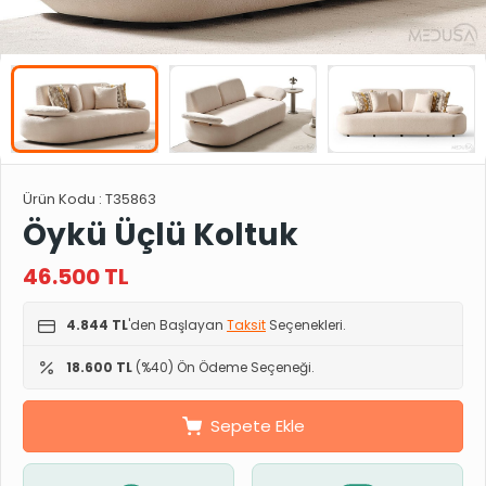
Ürün Kodu :
T35863
Öykü Üçlü Koltuk
46.500
TL
4.844 TL
'den Başlayan
Taksit
Seçenekleri.
18.600 TL
(%40) Ön Ödeme Seçeneği.
Sepete Ekle