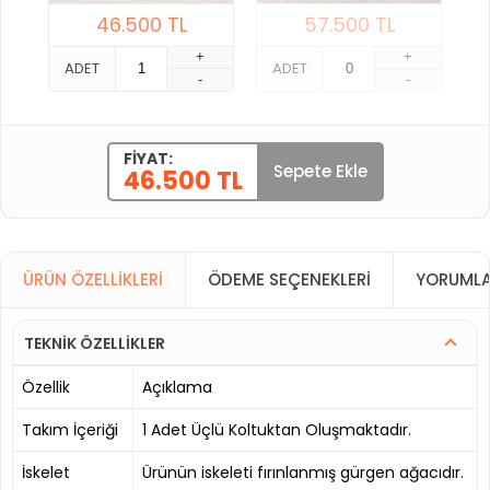
46.500
TL
57.500
TL
+
+
ADET
ADET
-
-
FIYAT:
Sepete Ekle
46.500 TL
ÜRÜN ÖZELLIKLERI
ÖDEME SEÇENEKLERI
YORUMLA
TEKNİK ÖZELLİKLER
Özellik
Açıklama
Takım İçeriği
1 Adet Üçlü Koltuktan Oluşmaktadır.
İskelet
Ürünün iskeleti fırınlanmış gürgen ağacıdır.