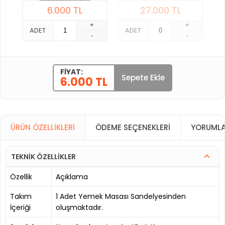
6.000
TL
27.000
TL
+
+
ADET
ADET
-
-
FIYAT:
Sepete Ekle
6.000 TL
ÜRÜN ÖZELLIKLERI
ÖDEME SEÇENEKLERI
YORUMLA
TEKNİK ÖZELLİKLER
Özellik
Açıklama
Takım
1 Adet Yemek Masası Sandelyesinden
İçeriği
oluşmaktadır.