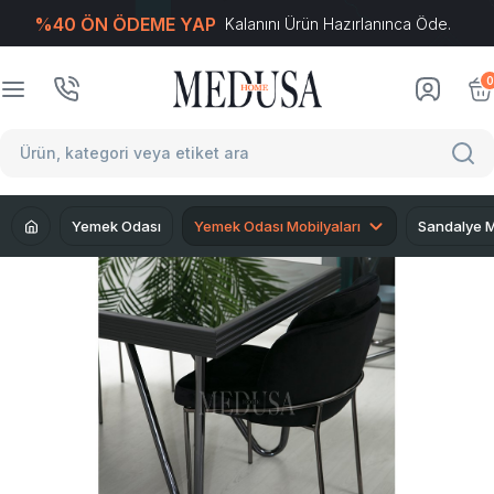
%40 ÖN ÖDEME YAP
Kalanını Ürün Hazırlanınca Öde.
T
-Soft
E-Ticaret
Sistemleriyle Hazırlanmıştır.
0
Yemek Odası
Yemek Odası Mobilyaları
Sandalye M