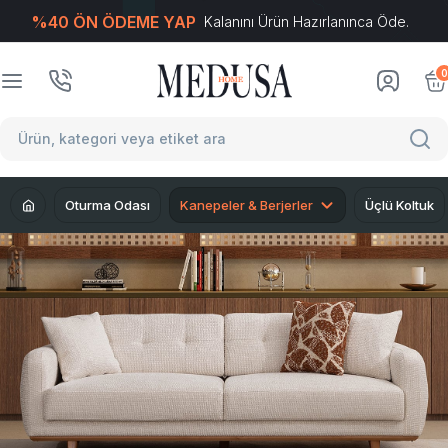
%40 ÖN ÖDEME YAP
Kalanını Ürün Hazırlanınca Öde.
T
-Soft
E-Ticaret
Sistemleriyle Hazırlanmıştır.
0
Oturma Odası
Kanepeler & Berjerler
Üçlü Koltuk