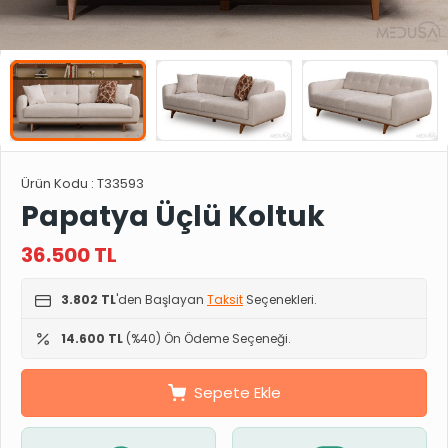
Ürün Kodu :
T33593
Papatya Üçlü Koltuk
36.500
TL
3.802 TL
'den Başlayan
Taksit
Seçenekleri.
14.600 TL
(%40) Ön Ödeme Seçeneği.
Sepete Ekle