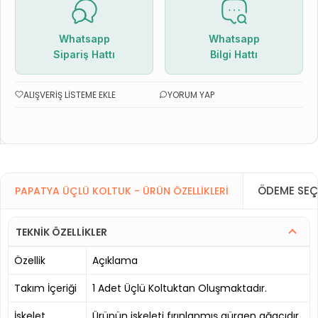
Whatsapp
Whatsapp
Sipariş Hattı
Bilgi Hattı
ALIŞVERIŞ LISTEME EKLE
YORUM YAP
ÖDEME SEÇ
PAPATYA ÜÇLÜ KOLTUK - ÜRÜN ÖZELLIKLERI
TEKNİK ÖZELLİKLER
Özellik
Açıklama
Takım İçeriği
1 Adet Üçlü Koltuktan Oluşmaktadır.
İskelet
Ürünün iskeleti fırınlanmış gürgen ağacıdır.