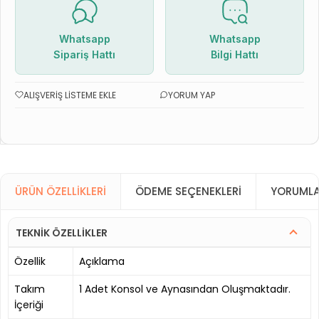
Whatsapp
Whatsapp
Sipariş Hattı
Bilgi Hattı
ALIŞVERIŞ LISTEME EKLE
YORUM YAP
ÜRÜN ÖZELLIKLERI
ÖDEME SEÇENEKLERI
YORUMLA
TEKNİK ÖZELLİKLER
Özellik
Açıklama
Takım
1 Adet Konsol ve Aynasından Oluşmaktadır.
İçeriği