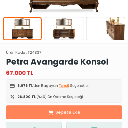
Ürün Kodu :
T24337
Petra Avangarde Konsol
67.000
TL
6.979 TL
'den Başlayan
Taksit
Seçenekleri.
26.800 TL
(%40) Ön Ödeme Seçeneği.
Sepete Ekle