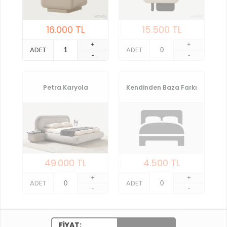
16.000
TL
15.500
TL
+
+
ADET
ADET
-
-
Petra Karyola
Kendinden Baza Farkı
49.000
TL
4.500
TL
+
+
ADET
ADET
-
-
FIYAT: