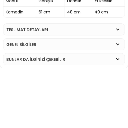
Modül
Genişlik
Derinlik
Yükseklik
Komodin
61 cm
48 cm
40 cm
TESLİMAT DETAYLARI
GENEL BİLGİLER
BUNLAR DA İLGINIZI ÇEKEBILIR