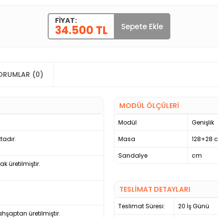
FIYAT:
Sepete Ekle
34.500 TL
ORUMLAR (0)
MODÜL ÖLÇÜLERİ
Modül
Genişlik
tadır.
Masa
128+28 
Sandalye
cm
 üretilmiştir.
TESLİMAT DETAYLARI
Teslimat Süresi:
20 İş Günü
hşaptan üretilmiştir.