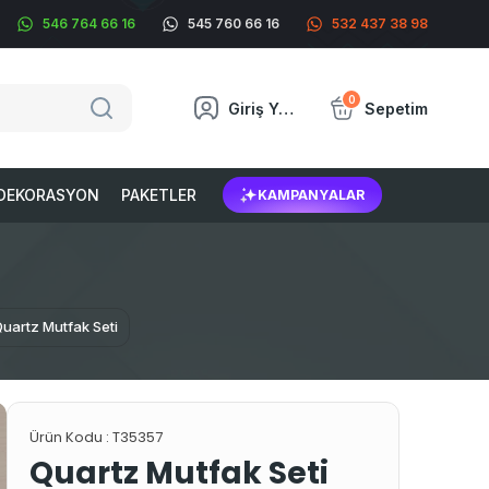
546 764 66 16
545 760 66 16
532 437 38 98
0
Giriş Yap
Sepetim
DEKORASYON
PAKETLER
KAMPANYALAR
uartz Mutfak Seti
Ürün Kodu :
T35357
Quartz Mutfak Seti