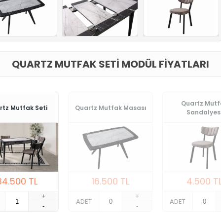
QUARTZ MUTFAK SETI MODÜL FIYATLARI
Quartz Mutf
tz Mutfak Seti
Quartz Mutfak Masası
Sandalyes
34.500
TL
16.500
TL
4.500
T
+
+
ADET
ADET
-
-