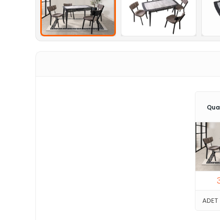
Quar
ADET