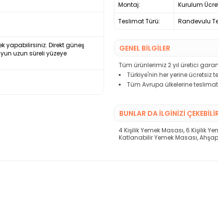
Montaj:
Kurulum Ücre
Teslimat Türü:
Randevulu Te
ek yapabilirsiniz. Direkt güneş
GENEL BİLGİLER
uyun uzun süreli yüzeye
Tüm ürünlerimiz 2 yıl üretici garant
Türkiye'nin her yerine ücretsiz 
Tüm Avrupa ülkelerine teslimat
BUNLAR DA İLGINIZI ÇEKEBILI
4 Kişilik Yemek Masası
,
6 Kişilik 
Katlanabilir Yemek Masası
,
Ahşap