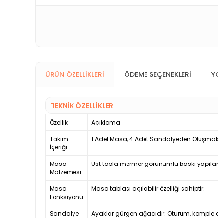
ÜRÜN ÖZELLIKLERI
ÖDEME SEÇENEKLERI
Y
TEKNİK ÖZELLİKLER
Özellik
Açıklama
Takım
1 Adet Masa, 4 Adet Sandalyeden Oluşmak
İçeriği
Masa
Üst tabla mermer görünümlü baskı yapılarak
Malzemesi
Masa
Masa tablası açılabilir özelliği sahiptir.
Fonksiyonu
Sandalye
Ayaklar gürgen ağacıdır. Oturum, komple a