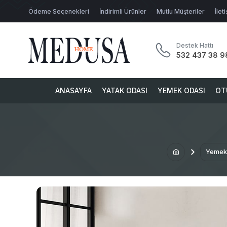
Ödeme Seçenekleri
İndirimli Ürünler
Mutlu Müşteriler
İlet
Destek Hattı
532 437 38 9
ANASAYFA
YATAK ODASI
YEMEK ODASI
OT
Yemek