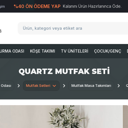
%40 ÖN ÖDEME YAP
Kalanını Ürün Hazırlanınca Öde.
işim
T
-Soft
E-Ticaret
Sistemleriyle Hazırlanmıştır.
8
URMA ODASI
KÖŞE TAKIMI
TV ÜNITELERI
ÇOCUK/GENÇ
QUARTZ MUTFAK SETI
 Odası
Mutfak Setleri
Mutfak Masa Takımları
Q