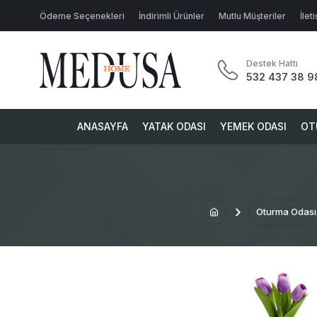
Ödeme Seçenekleri
İndirimli Ürünler
Mutlu Müşteriler
İlet
Destek Hattı
532 437 38 9
ANASAYFA
YATAK ODASI
YEMEK ODASI
OT
Oturma Odası