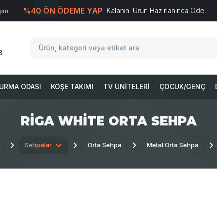
%40 ÖN ÖDEME YAP
Kalanını Ürün Hazırlanınca Öde.
işim
T
-Soft
E-Ticaret
Sistemleriyle Hazırlanmıştır.
8
URMA ODASI
KÖŞE TAKIMI
TV ÜNITELERI
ÇOCUK/GENÇ
RIGA WHITE ORTA SEHPA
Sehpalar
Orta Sehpa
Metal Orta Sehpa