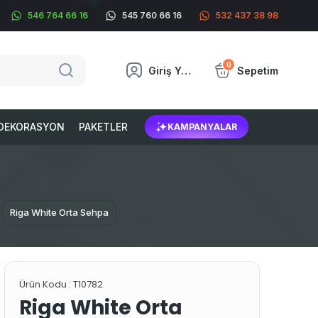
546 764 66 16
545 760 66 16
532 437 38 98
0
Giriş Yap
Sepetim
DEKORASYON
PAKETLER
KAMPANYALAR
Riga White Orta Sehpa
Ürün Kodu :
T10782
Riga White Orta