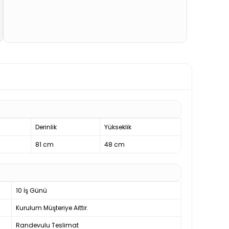
Derinlik
Yükseklik
81 cm
48 cm
10 İş Günü
Kurulum Müşteriye Aittir.
Randevulu Teslimat