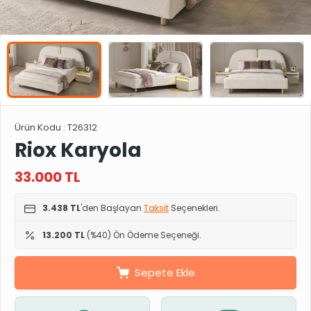
Ürün Kodu :
T26312
Riox Karyola
33.000
TL
3.438 TL
'den Başlayan
Taksit
Seçenekleri.
13.200 TL
(%40) Ön Ödeme Seçeneği.
Sepete Ekle