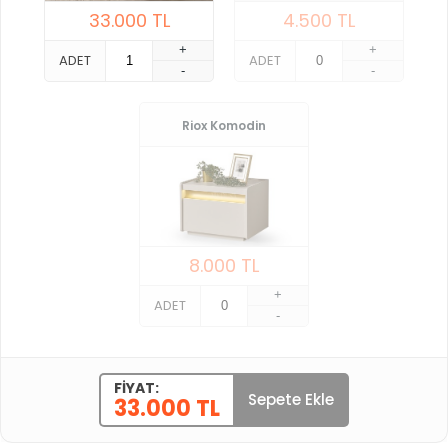
33.000
TL
4.500
TL
+
+
ADET
ADET
-
-
Riox Komodin
8.000
TL
+
ADET
-
FIYAT:
Sepete Ekle
33.000 TL