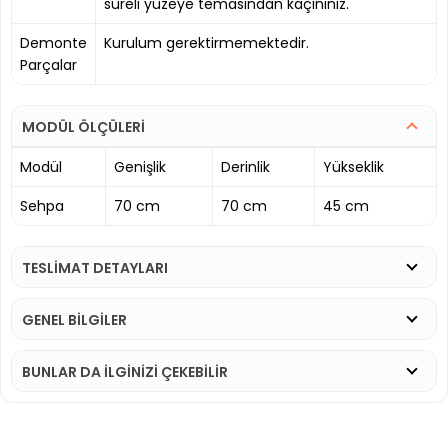
süreli yüzeye temasından kaçınınız.
Demonte
Kurulum gerektirmemektedir.
Parçalar
MODÜL ÖLÇÜLERİ
Modül
Genişlik
Derinlik
Yükseklik
Sehpa
70 cm
70 cm
45 cm
TESLİMAT DETAYLARI
GENEL BİLGİLER
BUNLAR DA İLGINIZI ÇEKEBILIR