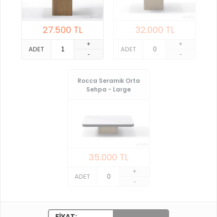
27.500
TL
32.000
TL
+
+
ADET
ADET
-
-
Rocca Seramik Orta
Sehpa - Large
35.000
TL
+
ADET
-
FIYAT: