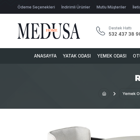
Ödeme Seçenekleri
İndirimli Ürünler
Mutlu Müşteriler
İlet
Destek Hattı
532 437 38 9
ANASAYFA
YATAK ODASI
YEMEK ODASI
OT
Yemek O