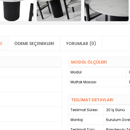
RI
ÖDEME SEÇENEKLERI
YORUMLAR (0)
MODÜL ÖLÇÜLERİ
Modül
Mutfak Masası
TESLİMAT DETAYLARI
Teslimat Süresi:
20 İş Günü
Montaj:
Kurulum Ücre
Teslimat Türü:
Randevulu Te