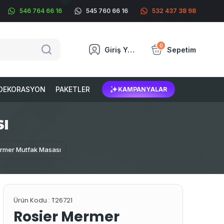
546 764 66 16
545 760 66 16
532 437 38 98
0
Giriş Yap
Sepetim
DEKORASYON
PAKETLER
KAMPANYALAR
I
rmer Mutfak Masası
Ürün Kodu :
T26721
Rosier Mermer