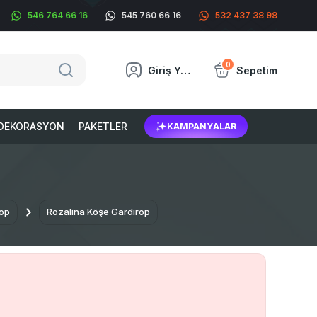
546 764 66 16
545 760 66 16
532 437 38 98
0
Giriş Yap
Sepetim
DEKORASYON
PAKETLER
KAMPANYALAR
op
Rozalina Köşe Gardırop