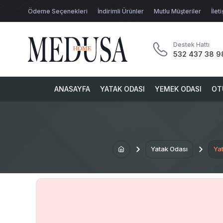
Ödeme Seçenekleri
İndirimli Ürünler
Mutlu Müşteriler
İlet
Destek Hattı
532 437 38 9
ANASAYFA
YATAK ODASI
YEMEK ODASI
OT
Yatak Odası
Yat