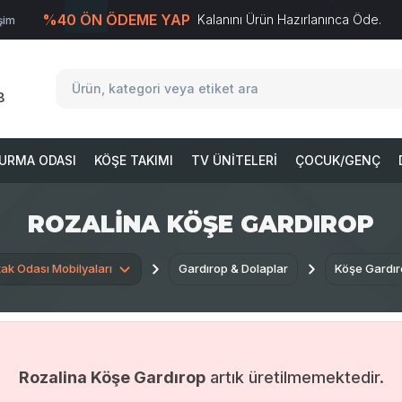
%40 ÖN ÖDEME YAP
Kalanını Ürün Hazırlanınca Öde.
işim
T
-Soft
E-Ticaret
Sistemleriyle Hazırlanmıştır.
8
URMA ODASI
KÖŞE TAKIMI
TV ÜNITELERI
ÇOCUK/GENÇ
ROZALINA KÖŞE GARDIROP
ak Odası Mobilyaları
Gardırop & Dolaplar
Köşe Gardır
Rozalina Köşe Gardırop
artık üretilmemektedir.