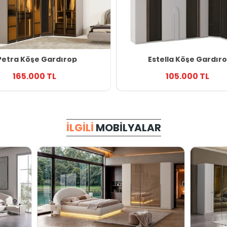
Petra Köşe Gardırop
Estella Köşe Gardır
165.000 TL
105.000 TL
İLGILI
MOBILYALAR