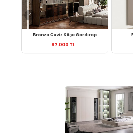
p
Bronze Ceviz Köşe Gardırop
97.000 TL