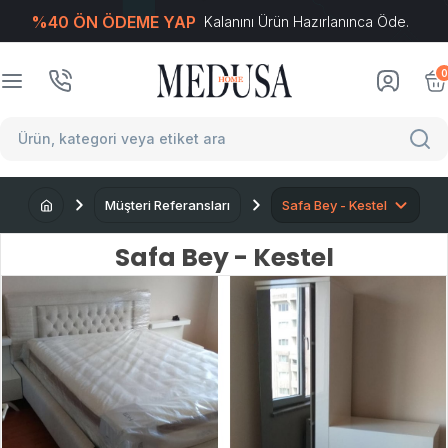
%40 ÖN ÖDEME YAP
Kalanını Ürün Hazırlanınca Öde.
T
-Soft
E-Ticaret
Sistemleriyle Hazırlanmıştır.
0
Müşteri Referansları
Safa Bey - Kestel
Safa Bey - Kestel