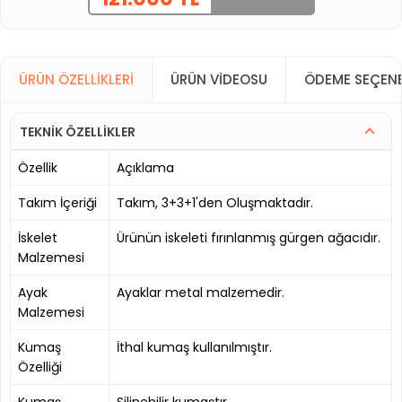
ÜRÜN ÖZELLIKLERI
ÜRÜN VIDEOSU
ÖDEME SEÇENE
TEKNİK ÖZELLİKLER
Özellik
Açıklama
Takım İçeriği
Takım, 3+3+1'den Oluşmaktadır.
İskelet
Ürünün iskeleti fırınlanmış gürgen ağacıdır.
Malzemesi
Ayak
Ayaklar metal malzemedir.
Malzemesi
Kumaş
İthal kumaş kullanılmıştır.
Özelliği
Kumaş
Silinebilir kumaştır.