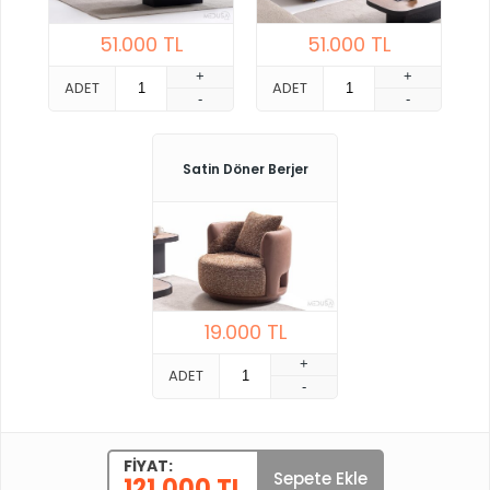
51.000
TL
51.000
TL
+
+
ADET
ADET
-
-
Satin Döner Berjer
19.000
TL
+
ADET
-
FIYAT:
Sepete Ekle
121.000 TL