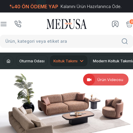
%40 ÖN ÖDEME YAP
Kalanını Ürün Hazırlanınca Öde.
T
-Soft
E-Ticaret
Sistemleriyle Hazırlanmıştır.
0
Oturma Odası
Koltuk Takımı
Modern Koltuk Takıml
Ürün Videosu