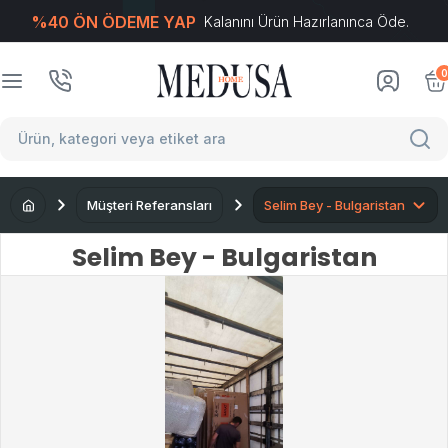
%40 ÖN ÖDEME YAP
Kalanını Ürün Hazırlanınca Öde.
T
-Soft
E-Ticaret
Sistemleriyle Hazırlanmıştır.
0
Müşteri Referansları
Selim Bey - Bulgaristan
Selim Bey - Bulgaristan