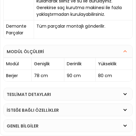
kullanarak siliniz ve su ile durulayınız.
Gerekirse saç kurutma makinesi ile fazla
yaklaştırmadan kurulayabilirsiniz.
Demonte
Tüm parçalar montajlı gönderilir.
Parçalar
MODÜL ÖLÇÜLERİ
Modül
Genişlik
Derinlik
Yükseklik
Berjer
78 cm
90 cm
80 cm
TESLİMAT DETAYLARI
İSTEĞE BAĞLI ÖZELLİKLER
GENEL BİLGİLER