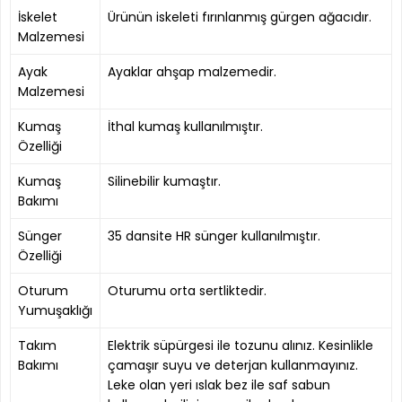
İskelet
Ürünün iskeleti fırınlanmış gürgen ağacıdır.
Malzemesi
Ayak
Ayaklar ahşap malzemedir.
Malzemesi
Kumaş
İthal kumaş kullanılmıştır.
Özelliği
Kumaş
Silinebilir kumaştır.
Bakımı
Sünger
35 dansite HR sünger kullanılmıştır.
Özelliği
Oturum
Oturumu orta sertliktedir.
Yumuşaklığı
Takım
Elektrik süpürgesi ile tozunu alınız. Kesinlikle
Bakımı
çamaşır suyu ve deterjan kullanmayınız.
Leke olan yeri ıslak bez ile saf sabun