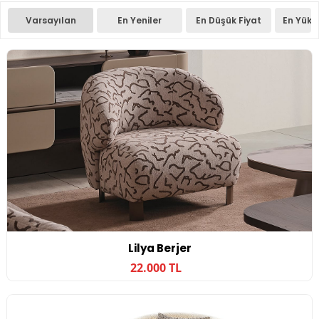
Varsayılan
En Yeniler
En Düşük Fiyat
En Yüks
Lilya Berjer
22.000 TL