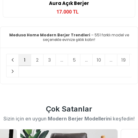
Aura Açık Berjer
17.000 TL
Medusa Home Modern Berjer Trendleri
– 551 farklı model ve
seçenekle evinize şıklık katın!
1
2
3
...
5
...
10
...
19
Çok Satanlar
Sizin için en uygun
Modern Berjer Modellerini
keşfedin!