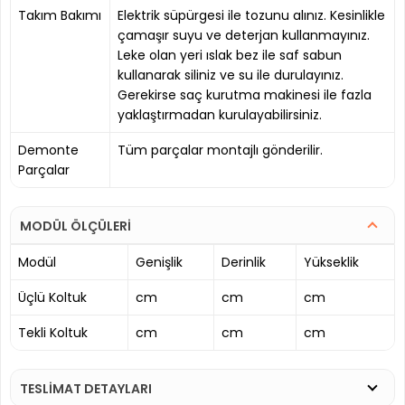
Takım Bakımı
Elektrik süpürgesi ile tozunu alınız. Kesinlikle
çamaşır suyu ve deterjan kullanmayınız.
Leke olan yeri ıslak bez ile saf sabun
kullanarak siliniz ve su ile durulayınız.
Gerekirse saç kurutma makinesi ile fazla
yaklaştırmadan kurulayabilirsiniz.
Demonte
Tüm parçalar montajlı gönderilir.
Parçalar
MODÜL ÖLÇÜLERİ
Modül
Genişlik
Derinlik
Yükseklik
Üçlü Koltuk
cm
cm
cm
Tekli Koltuk
cm
cm
cm
TESLİMAT DETAYLARI