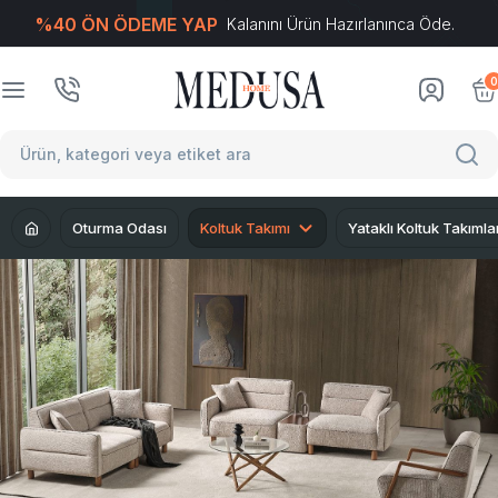
%40 ÖN ÖDEME YAP
Kalanını Ürün Hazırlanınca Öde.
T
-Soft
E-Ticaret
Sistemleriyle Hazırlanmıştır.
0
Oturma Odası
Koltuk Takımı
Yataklı Koltuk Takımla