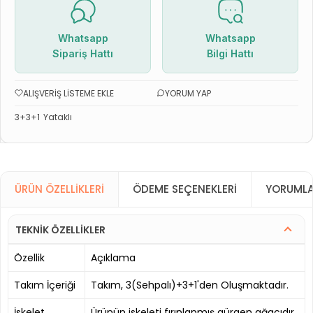
Whatsapp
Whatsapp
Sipariş Hattı
Bilgi Hattı
ALIŞVERIŞ LISTEME EKLE
YORUM YAP
3+3+1
Yataklı
ÜRÜN ÖZELLIKLERI
ÖDEME SEÇENEKLERI
YORUMLA
TEKNİK ÖZELLİKLER
Özellik
Açıklama
Takım İçeriği
Takım, 3(Sehpalı)+3+1'den Oluşmaktadır.
İskelet
Ürünün iskeleti fırınlanmış gürgen ağacıdır.