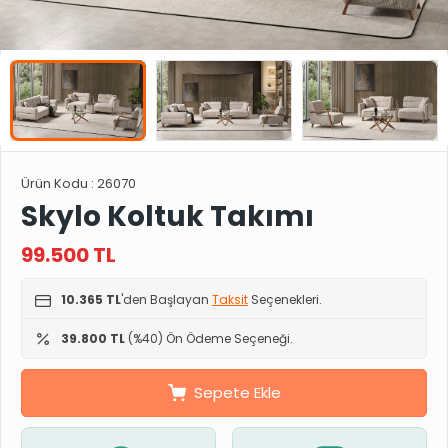
Ürün Kodu :
26070
Skylo Koltuk Takımı
99.500
TL
10.365 TL
'den Başlayan
Taksit
Seçenekleri.
39.800 TL
(%40) Ön Ödeme Seçeneği.
Sepete Ekle