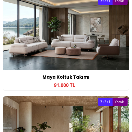
3+3+1
Yataklı
Maya Koltuk Takımı
91.000 TL
3+3+1
Yataklı