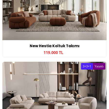
New Hestia Koltuk Takımı
119.000 TL
3+3+1
Yataklı