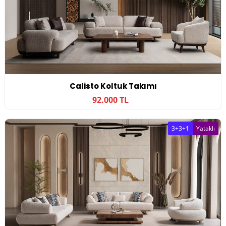
Calisto Koltuk Takımı
92.000 TL
3+3+1
Yataklı