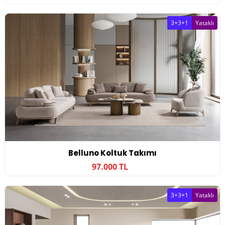
3+3+1
Yataklı
Belluno Koltuk Takımı
97.000 TL
3+3+1
Yataklı