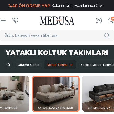
%40 ÖN ÖDEME YAP
Kalanını Ürün Hazırlanınca Öde.
T
-Soft
E-Ticaret
Sistemleriyle Hazırlanmıştır.
0
YATAKLI KOLTUK TAKIMLARI
Oturma Odası
Koltuk Takımı
Yataklı Koltuk Takımla
N TAKIMLARI
YATAKLI KOLTUK TAKIMLARI
SANDIKLI KOLTUK T