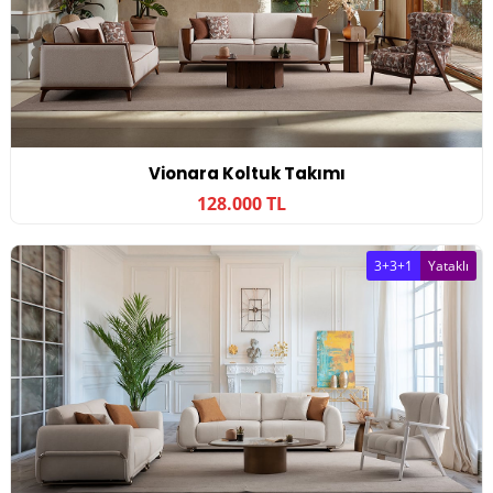
Vionara Koltuk Takımı
128.000 TL
3+3+1
Yataklı