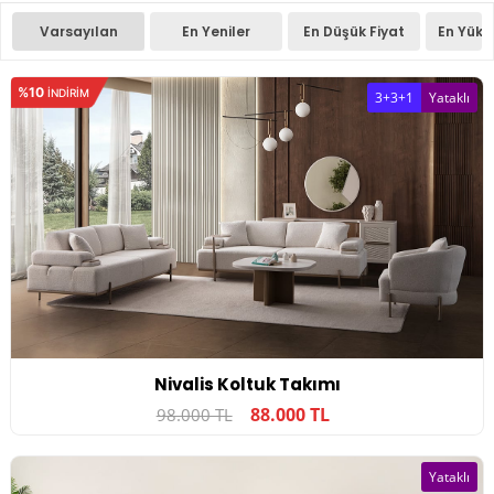
Varsayılan
En Yeniler
En Düşük Fiyat
En Yüks
%10
INDIRIM
3+3+1
Yataklı
Nivalis Koltuk Takımı
88.000 TL
98.000 TL
Yataklı