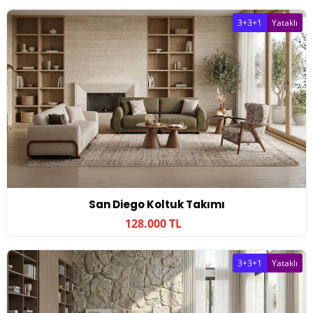
3+3+1
Yataklı
San Diego Koltuk Takımı
128.000 TL
3+3+1
Yataklı