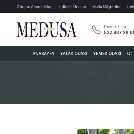
Ödeme Seçenekleri
İndirimli Ürünler
Mutlu Müşteriler
İlet
Destek Hattı
532 437 38 9
ANASAYFA
YATAK ODASI
YEMEK ODASI
OT