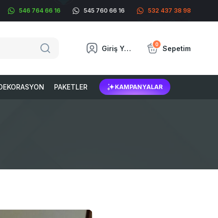
546 764 66 16
545 760 66 16
532 437 38 98
0
Giriş Yap
Sepetim
DEKORASYON
PAKETLER
KAMPANYALAR