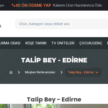
%40 ÖN ÖDEME YAP
Kalanını Ürün Hazırlanınca Öde.
işim
T
-Soft
E-Ticaret
Sistemleriyle Hazırlanmıştır.
8
URMA ODASI
KÖŞE TAKIMI
TV ÜNITELERI
ÇOCUK/GENÇ
TALIP BEY - EDIRNE
Müşteri Referansları
Talip Bey - Edirne
Talip Bey - Edirne