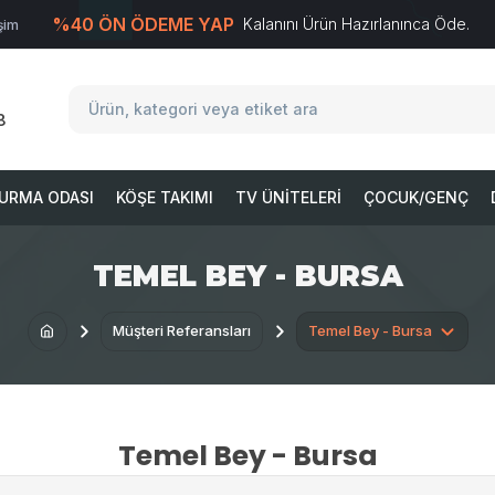
%40 ÖN ÖDEME YAP
Kalanını Ürün Hazırlanınca Öde.
işim
T
-Soft
E-Ticaret
Sistemleriyle Hazırlanmıştır.
8
URMA ODASI
KÖŞE TAKIMI
TV ÜNITELERI
ÇOCUK/GENÇ
TEMEL BEY - BURSA
Müşteri Referansları
Temel Bey - Bursa
Temel Bey - Bursa