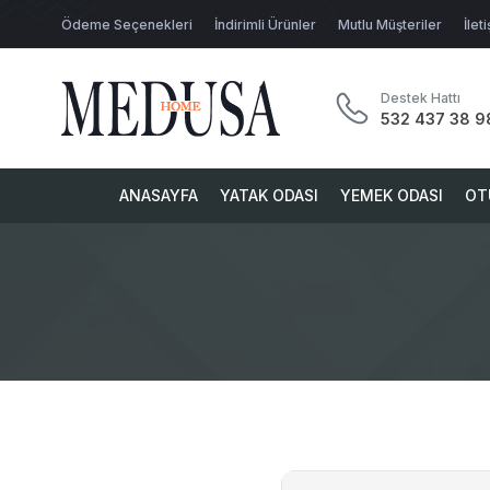
Ödeme Seçenekleri
İndirimli Ürünler
Mutlu Müşteriler
İlet
Destek Hattı
532 437 38 9
ANASAYFA
YATAK ODASI
YEMEK ODASI
OT