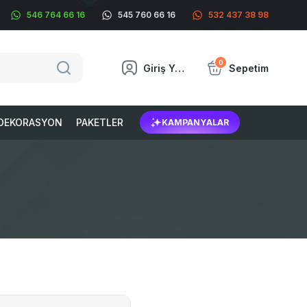
546 764 66 16
545 760 66 16
532 437 38 98
0
Giriş Yap
Sepetim
DEKORASYON
PAKETLER
KAMPANYALAR