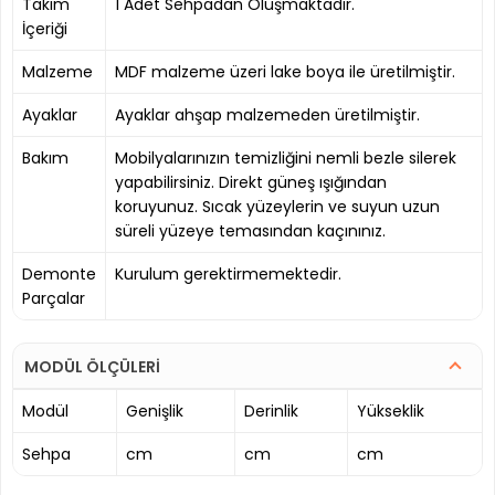
Takım
1 Adet Sehpadan Oluşmaktadır.
İçeriği
Malzeme
MDF malzeme üzeri lake boya ile üretilmiştir.
Ayaklar
Ayaklar ahşap malzemeden üretilmiştir.
Bakım
Mobilyalarınızın temizliğini nemli bezle silerek
yapabilirsiniz. Direkt güneş ışığından
koruyunuz. Sıcak yüzeylerin ve suyun uzun
süreli yüzeye temasından kaçınınız.
Demonte
Kurulum gerektirmemektedir.
Parçalar
MODÜL ÖLÇÜLERİ
Modül
Genişlik
Derinlik
Yükseklik
Sehpa
cm
cm
cm