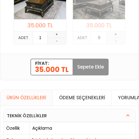
35.000
TL
35.000
TL
+
+
ADET
ADET
-
-
FIYAT:
Sepete Ekle
35.000 TL
ÜRÜN ÖZELLIKLERI
ÖDEME SEÇENEKLERI
YORUMLA
TEKNİK ÖZELLİKLER
Özellik
Açıklama