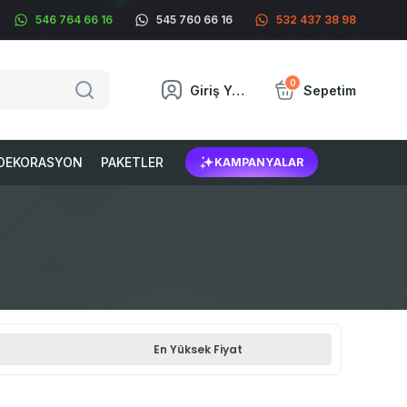
546 764 66 16
545 760 66 16
532 437 38 98
0
Giriş Yap
Sepetim
DEKORASYON
PAKETLER
KAMPANYALAR
En Yüksek Fiyat