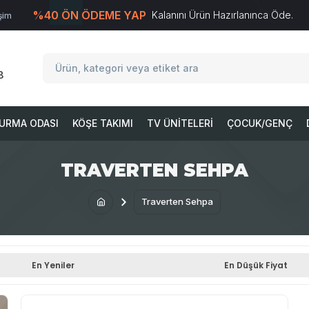
%40 ÖN ÖDEME YAP
Kalanını Ürün Hazırlanınca Öde.
işim
T
-Soft
E-Ticaret
Sistemleriyle Hazırlanmıştır.
8
URMA ODASI
KÖŞE TAKIMI
TV ÜNITELERI
ÇOCUK/GENÇ
TRAVERTEN SEHPA
Traverten Sehpa
En Yeniler
En Düşük Fiyat