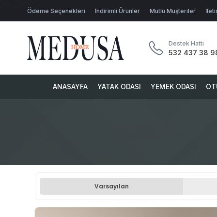
Ödeme Seçenekleri
İndirimli Ürünler
Mutlu Müşteriler
İlet
Destek Hattı
532 437 38 9
ANASAYFA
YATAK ODASI
YEMEK ODASI
OT
Varsayılan