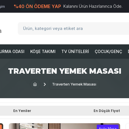
%40 ÖN ÖDEME YAP
Kalanını Ürün Hazırlanınca Öde.
işim
T
-Soft
E-Ticaret
Sistemleriyle Hazırlanmıştır.
8
URMA ODASI
KÖŞE TAKIMI
TV ÜNITELERI
ÇOCUK/GENÇ
TRAVERTEN YEMEK MASASI
Traverten Yemek Masası
En Yeniler
En Düşük Fiyat
Açılır Masa