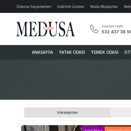
Ödeme Seçenekleri
İndirimli Ürünler
Mutlu Müşteriler
İlet
Destek Hattı
532 437 38 9
ANASAYFA
YATAK ODASI
YEMEK ODASI
OT
Varsayılan
Sabit Masa
Kampanyalı Ürün