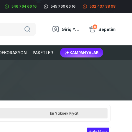
546 764 66 16
545 760 66 16
532 437 38 98
0
Giriş Yap
Sepetim
DEKORASYON
PAKETLER
KAMPANYALAR
En Yüksek Fiyat
Açılır Masa