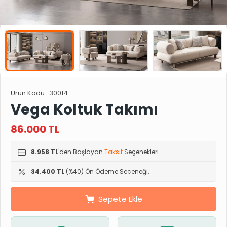
Ürün Kodu :
30014
Vega Koltuk Takımı
86.000
TL
8.958 TL
'den Başlayan
Taksit
Seçenekleri.
34.400 TL
(%40) Ön Ödeme Seçeneği.
Sepete Ekle