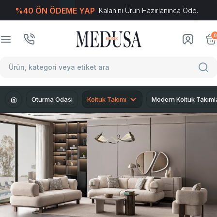
%40 ÖN ÖDEME YAP
Kalanını Ürün Hazırlanınca Öde.
T
-Soft
E-Ticaret
Sistemleriyle Hazırlanmıştır.
0
Oturma Odası
Koltuk Takımı
Modern Koltuk Takıml