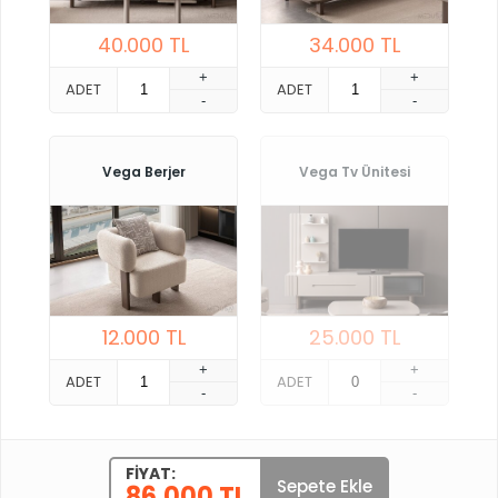
40.000
TL
34.000
TL
+
+
ADET
ADET
-
-
Vega Berjer
Vega Tv Ünitesi
12.000
TL
25.000
TL
+
+
ADET
ADET
-
-
FIYAT:
Sepete Ekle
86.000 TL