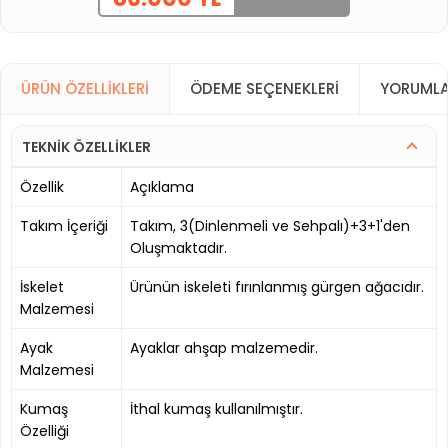
ÜRÜN ÖZELLIKLERI
ÖDEME SEÇENEKLERI
YORUMLA
TEKNİK ÖZELLİKLER
Özellik
Açıklama
Takım İçeriği
Takım, 3(Dinlenmeli ve Sehpalı)+3+1'den
Oluşmaktadır.
İskelet
Ürünün iskeleti fırınlanmış gürgen ağacıdır.
Malzemesi
Ayak
Ayaklar ahşap malzemedir.
Malzemesi
Kumaş
İthal kumaş kullanılmıştır.
Özelliği