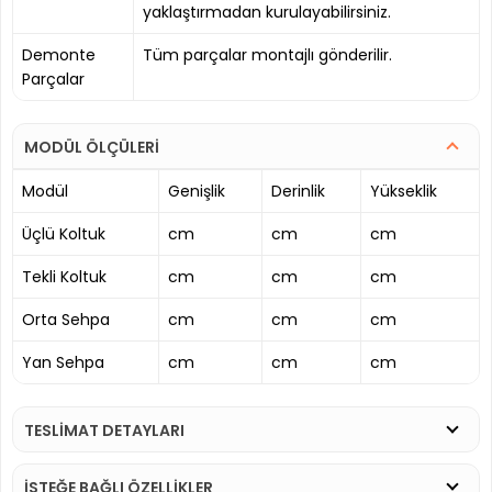
yaklaştırmadan kurulayabilirsiniz.
Demonte
Tüm parçalar montajlı gönderilir.
Parçalar
MODÜL ÖLÇÜLERİ
Modül
Genişlik
Derinlik
Yükseklik
Üçlü Koltuk
cm
cm
cm
Tekli Koltuk
cm
cm
cm
Orta Sehpa
cm
cm
cm
Yan Sehpa
cm
cm
cm
TESLİMAT DETAYLARI
İSTEĞE BAĞLI ÖZELLİKLER