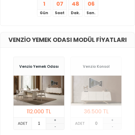
1
07
48
06
Gün
Saat
Dak.
San.
VENZIO YEMEK ODASI MODÜL FIYATLARI
Venzio Yemek Odası
Venzio Konsol
112.000
TL
36.500
TL
+
+
ADET
ADET
-
-