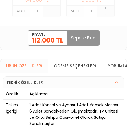
+
+
ADET
ADET
-
-
FIYAT:
Sepete Ekle
112.000 TL
ÜRÜN ÖZELLIKLERI
ÖDEME SEÇENEKLERI
YORUMLA
TEKNİK ÖZELLİKLER
Özellik
Açıklama
Takım
1 Adet Konsol ve Aynası, 1 Adet Yemek Masası,
İçeriği
6 Adet Sandalyeden Oluşmaktadır. Tv Ünitesi
ve Orta Sehpa Opsiyonel Olarak Satışa
Sunulmuştur.