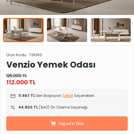
Ürün Kodu :
T36193
Venzio Yemek Odası
125.000
TL
112.000
TL
11.667 TL
'den Başlayan
Taksit
Seçenekleri.
44.800 TL
(%40) Ön Ödeme Seçeneği.
Sepete Ekle