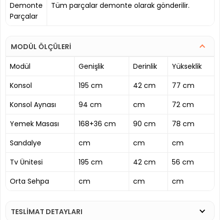
Demonte
Tüm parçalar demonte olarak gönderilir.
Parçalar
MODÜL ÖLÇÜLERİ
Modül
Genişlik
Derinlik
Yükseklik
Konsol
195 cm
42 cm
77 cm
Konsol Aynası
94 cm
cm
72 cm
Yemek Masası
168+36 cm
90 cm
78 cm
Sandalye
cm
cm
cm
Tv Ünitesi
195 cm
42 cm
56 cm
Orta Sehpa
cm
cm
cm
TESLİMAT DETAYLARI