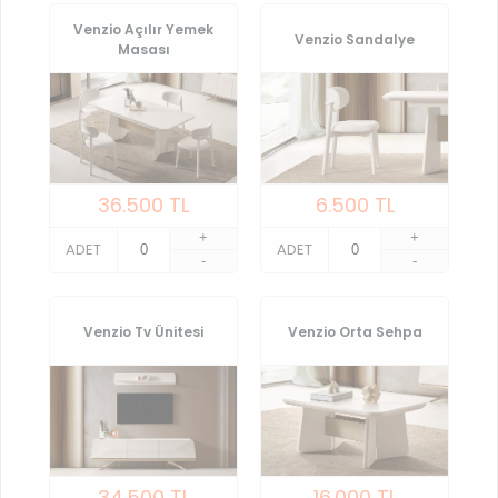
Venzio Açılır Yemek
Venzio Sandalye
Masası
36.500
TL
6.500
TL
+
+
ADET
ADET
-
-
Venzio Tv Ünitesi
Venzio Orta Sehpa
34.500
TL
16.000
TL