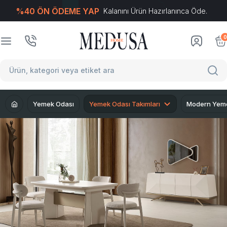
%40 ÖN ÖDEME YAP
Kalanını Ürün Hazırlanınca Öde.
T
-Soft
E-Ticaret
Sistemleriyle Hazırlanmıştır.
0
Yemek Odası
Yemek Odası Takımları
Modern Yeme