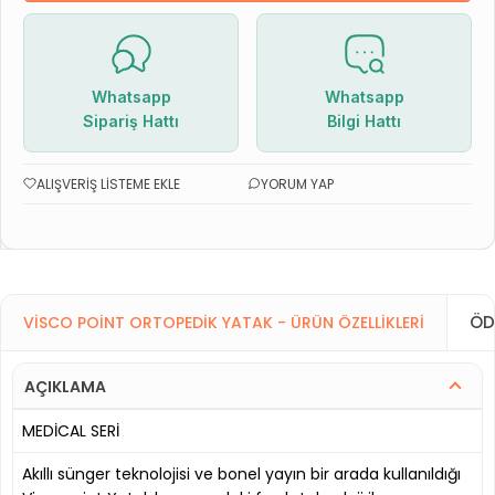
Whatsapp
Whatsapp
Sipariş Hattı
Bilgi Hattı
ALIŞVERIŞ LISTEME EKLE
YORUM YAP
ÖD
VISCO POINT ORTOPEDIK YATAK - ÜRÜN ÖZELLIKLERI
AÇIKLAMA
MEDİCAL SERİ
Akıllı sünger teknolojisi ve bonel yayın bir arada kullanıldığı