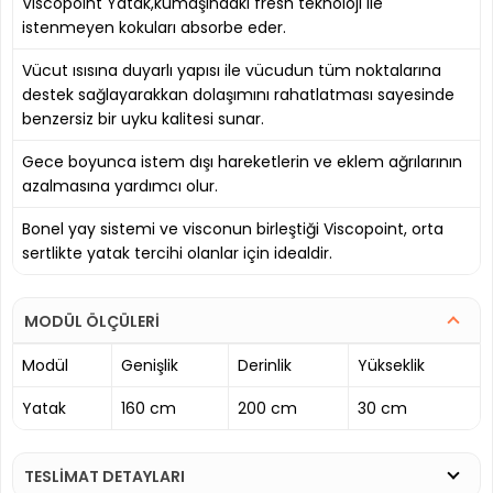
Viscopoint Yatak,kumaşındaki fresh teknoloji ile
istenmeyen kokuları absorbe eder.
Vücut ısısına duyarlı yapısı ile vücudun tüm noktalarına
destek sağlayarakkan dolaşımını rahatlatması sayesinde
benzersiz bir uyku kalitesi sunar.
Gece boyunca istem dışı hareketlerin ve eklem ağrılarının
azalmasına yardımcı olur.
Bonel yay sistemi ve visconun birleştiği Viscopoint, orta
sertlikte yatak tercihi olanlar için idealdir.
MODÜL ÖLÇÜLERİ
Modül
Genişlik
Derinlik
Yükseklik
Yatak
160 cm
200 cm
30 cm
TESLİMAT DETAYLARI