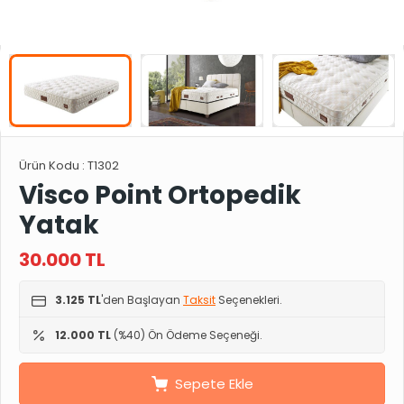
Ürün Kodu :
T1302
Visco Point Ortopedik
Yatak
30.000
TL
3.125 TL
'den Başlayan
Taksit
Seçenekleri.
12.000 TL
(%40) Ön Ödeme Seçeneği.
Sepete Ekle