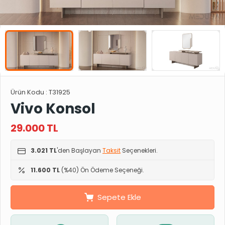
Ürün Kodu :
T31925
Vivo Konsol
29.000
TL
3.021 TL
'den Başlayan
Taksit
Seçenekleri.
11.600 TL
(%40) Ön Ödeme Seçeneği.
Sepete Ekle