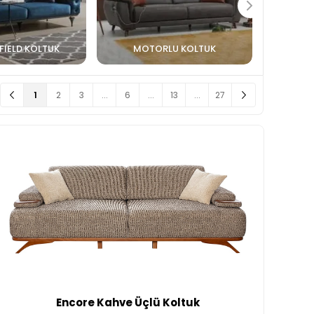
FIELD KOLTUK
MOTORLU KOLTUK
1
2
3
...
6
...
13
...
27
Encore Kahve Üçlü Koltuk