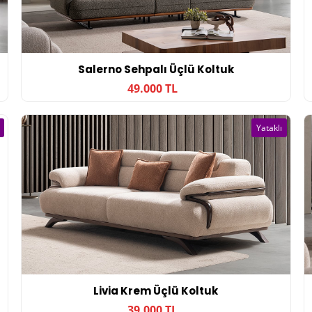
Salerno Sehpalı Üçlü Koltuk
49.000 TL
Yataklı
Livia Krem Üçlü Koltuk
39.000 TL