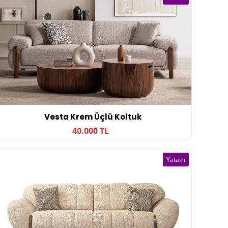
Vesta Krem Üçlü Koltuk
40.000 TL
Yataklı