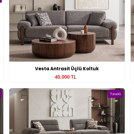
Vesta Antrasit Üçlü Koltuk
40.000 TL
Yataklı