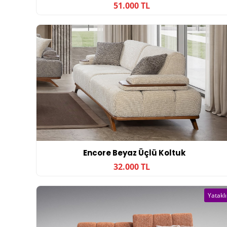
51.000 TL
Encore Beyaz Üçlü Koltuk
32.000 TL
Yataklı