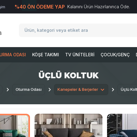
%40 ÖN ÖDEME YAP
Kalanını Ürün Hazırlanınca Öde.
işim
T
-Soft
E-Ticaret
Sistemleriyle Hazırlanmıştır.
8
URMA ODASI
KÖŞE TAKIMI
TV ÜNITELERI
ÇOCUK/GENÇ
ÜÇLÜ KOLTUK
Oturma Odası
Kanepeler & Berjerler
Üçlü Kol