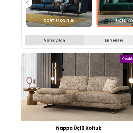
DÖRTLÜ KOLTUK
ÜÇLÜ KO
Varsayılan
En Yeniler
Yataklı
Nappa Üçlü Koltuk