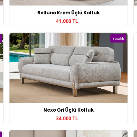
Belluno Krem Üçlü Koltuk
41.000 TL
Yataklı
Nexo Gri Üçlü Koltuk
34.000 TL