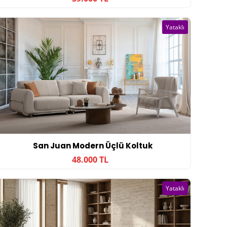
Yataklı
San Juan Modern Üçlü Koltuk
48.000 TL
Yataklı