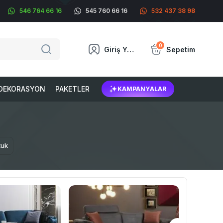
546 764 66 16
545 760 66 16
532 437 38 98
0
Giriş Yap
Sepetim
DEKORASYON
PAKETLER
KAMPANYALAR
tuk