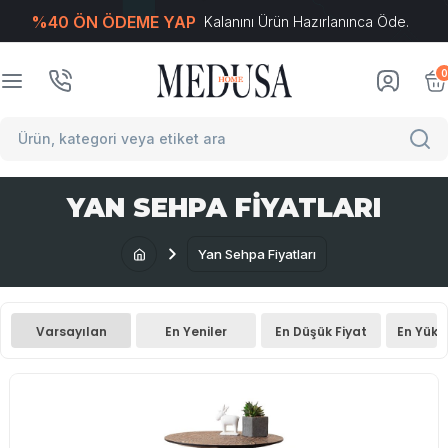
%40 ÖN ÖDEME YAP
Kalanını Ürün Hazırlanınca Öde.
T
-Soft
E-Ticaret
Sistemleriyle Hazırlanmıştır.
0
YAN SEHPA FIYATLARI
Yan Sehpa Fiyatları
Varsayılan
En Yeniler
En Düşük Fiyat
En Yüks