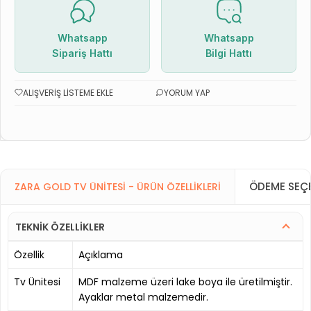
Whatsapp
Whatsapp
Sipariş Hattı
Bilgi Hattı
ALIŞVERIŞ LISTEME EKLE
YORUM YAP
ÖDEME SEÇE
ZARA GOLD TV ÜNITESI - ÜRÜN ÖZELLIKLERI
TEKNİK ÖZELLİKLER
Özellik
Açıklama
Tv Ünitesi
MDF malzeme üzeri lake boya ile üretilmiştir.
Ayaklar metal malzemedir.