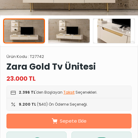
Ürün Kodu :
T27742
Zara Gold Tv Ünitesi
23.000
TL
2.396 TL
'den Başlayan
Taksit
Seçenekleri.
9.200 TL
(%40) Ön Ödeme Seçeneği.
Sepete Ekle