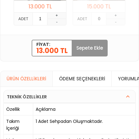
13.000
TL
15.000
TL
+
+
ADET
ADET
-
-
FIYAT:
Sepete Ekle
13.000 TL
ÜRÜN ÖZELLIKLERI
ÖDEME SEÇENEKLERI
YORUMLA
TEKNİK ÖZELLİKLER
Özellik
Açıklama
Takım
1 Adet Sehpadan Oluşmaktadır.
İçeriği