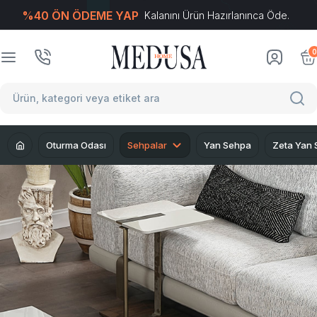
%40 ÖN ÖDEME YAP
Kalanını Ürün Hazırlanınca Öde.
T
-Soft
E-Ticaret
Sistemleriyle Hazırlanmıştır.
0
Oturma Odası
Sehpalar
Yan Sehpa
Zeta Yan