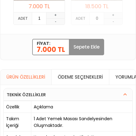
7.000
TL
18.500
TL
+
+
ADET
ADET
-
-
FIYAT:
Sepete Ekle
7.000 TL
ÜRÜN ÖZELLIKLERI
ÖDEME SEÇENEKLERI
YORUMLA
TEKNİK ÖZELLİKLER
Özellik
Açıklama
Takım
1 Adet Yemek Masası Sandelyesinden
İçeriği
Oluşmaktadır.