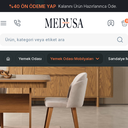
%40 ÖN ÖDEME YAP
Kalanını Ürün Hazırlanınca Öde.
T
-Soft
E-Ticaret
Sistemleriyle Hazırlanmıştır.
0
Yemek Odası
Yemek Odası Mobilyaları
Sandalye M