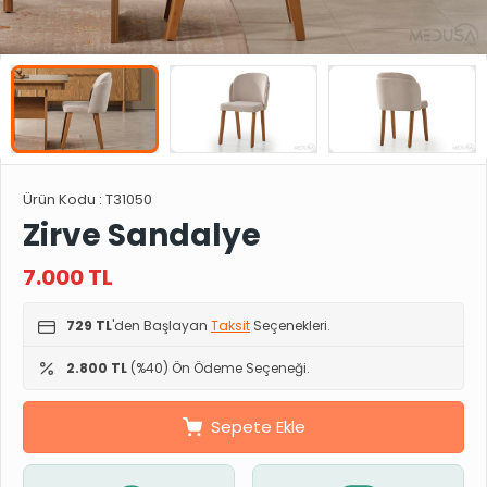
Ürün Kodu :
T31050
Zirve Sandalye
7.000
TL
729 TL
'den Başlayan
Taksit
Seçenekleri.
2.800 TL
(%40) Ön Ödeme Seçeneği.
Sepete Ekle