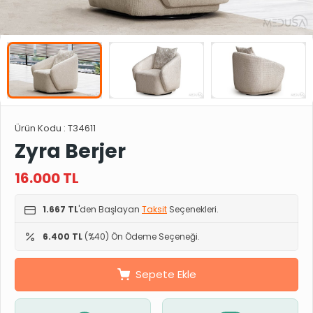
Ürün Kodu :
T34611
Zyra Berjer
16.000
TL
1.667 TL
'den Başlayan
Taksit
Seçenekleri.
6.400 TL
(%40) Ön Ödeme Seçeneği.
Sepete Ekle