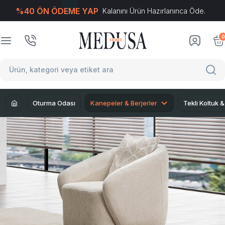
%40 ÖN ÖDEME YAP
Kalanını Ürün Hazırlanınca Öde.
T
-Soft
E-Ticaret
Sistemleriyle Hazırlanmıştır.
0
Oturma Odası
Kanepeler & Berjerler
Tekli Koltuk &