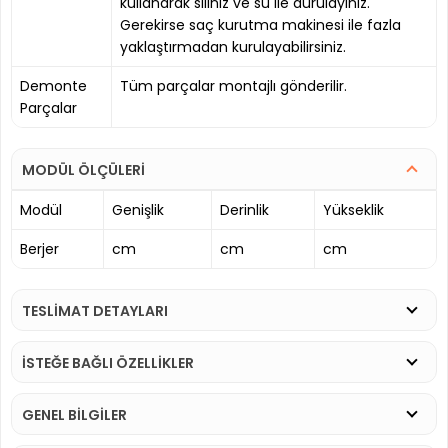
kullanarak siliniz ve su ile durulayınız.
Gerekirse saç kurutma makinesi ile fazla
yaklaştırmadan kurulayabilirsiniz.
Demonte
Tüm parçalar montajlı gönderilir.
Parçalar
MODÜL ÖLÇÜLERİ
Modül
Genişlik
Derinlik
Yükseklik
Berjer
cm
cm
cm
TESLİMAT DETAYLARI
İSTEĞE BAĞLI ÖZELLİKLER
GENEL BİLGİLER