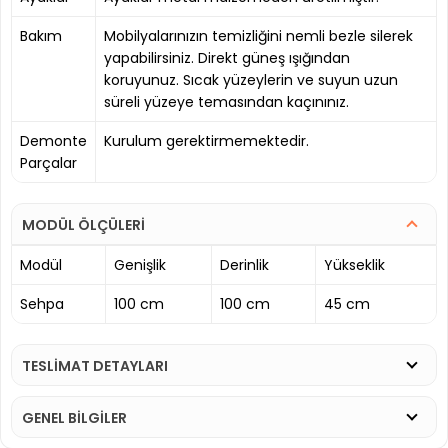
Bakım
Mobilyalarınızın temizliğini nemli bezle silerek
yapabilirsiniz. Direkt güneş ışığından
koruyunuz. Sıcak yüzeylerin ve suyun uzun
süreli yüzeye temasından kaçınınız.
Demonte
Kurulum gerektirmemektedir.
Parçalar
MODÜL ÖLÇÜLERİ
Modül
Genişlik
Derinlik
Yükseklik
Sehpa
100 cm
100 cm
45 cm
TESLİMAT DETAYLARI
GENEL BİLGİLER