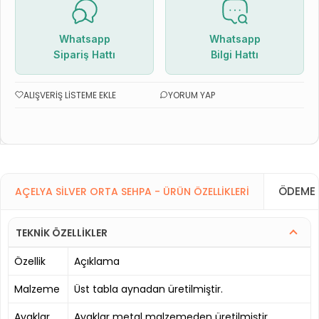
Whatsapp
Whatsapp
Sipariş Hattı
Bilgi Hattı
ALIŞVERIŞ LISTEME EKLE
YORUM YAP
ÖDEME 
AÇELYA SILVER ORTA SEHPA - ÜRÜN ÖZELLIKLERI
TEKNİK ÖZELLİKLER
Özellik
Açıklama
Malzeme
Üst tabla aynadan üretilmiştir.
Ayaklar
Ayaklar metal malzemeden üretilmiştir.