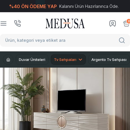
%40 ÖN ÖDEME YAP
Kalanını Ürün Hazırlanınca Öde.
T
-Soft
E-Ticaret
Sistemleriyle Hazırlanmıştır.
0
Duvar Üniteleri
Tv Sehpaları
Argento Tv Sehpası