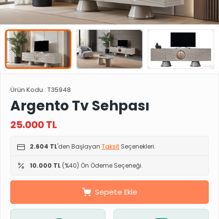
Ürün Kodu :
T35948
Argento Tv Sehpası
25.000
TL
2.604 TL
'den Başlayan
Taksit
Seçenekleri.
10.000 TL
(%40) Ön Ödeme Seçeneği.
Sepete Ekle