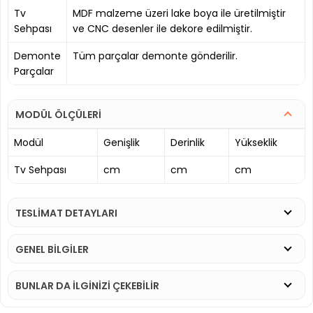
Tv
MDF malzeme üzeri lake boya ile üretilmiştir
Sehpası
ve CNC desenler ile dekore edilmiştir.
Demonte
Tüm parçalar demonte gönderilir.
Parçalar
MODÜL ÖLÇÜLERİ
Modül
Genişlik
Derinlik
Yükseklik
Tv Sehpası
cm
cm
cm
TESLİMAT DETAYLARI
GENEL BİLGİLER
BUNLAR DA İLGINIZI ÇEKEBILIR