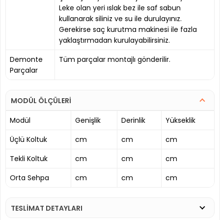
Leke olan yeri ıslak bez ile saf sabun
kullanarak siliniz ve su ile durulayınız.
Gerekirse saç kurutma makinesi ile fazla
yaklaştırmadan kurulayabilirsiniz.
Demonte
Tüm parçalar montajlı gönderilir.
Parçalar
MODÜL ÖLÇÜLERİ
Modül
Genişlik
Derinlik
Yükseklik
Üçlü Koltuk
cm
cm
cm
Tekli Koltuk
cm
cm
cm
Orta Sehpa
cm
cm
cm
TESLİMAT DETAYLARI