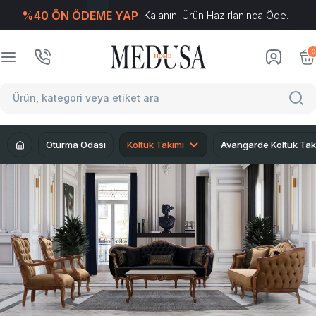
%40 ÖN ÖDEME YAP
Kalanını Ürün Hazırlanınca Öde.
T
-Soft
E-Ticaret
Sistemleriyle Hazırlanmıştır.
0
Oturma Odası
Koltuk Takımı
Avangarde Koltuk Tak