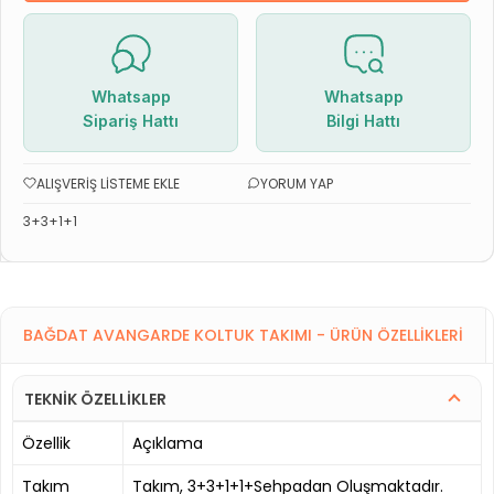
Whatsapp
Whatsapp
Sipariş Hattı
Bilgi Hattı
ALIŞVERIŞ LISTEME EKLE
YORUM YAP
3+3+1+1
BAĞDAT AVANGARDE KOLTUK TAKIMI - ÜRÜN ÖZELLIKLERI
TEKNİK ÖZELLİKLER
Özellik
Açıklama
Takım
Takım, 3+3+1+1+Sehpadan Oluşmaktadır.