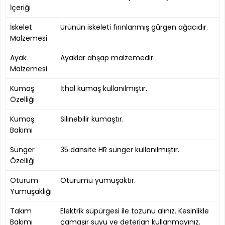
İçeriği
İskelet
Ürünün iskeleti fırınlanmış gürgen ağacıdır.
Malzemesi
Ayak
Ayaklar ahşap malzemedir.
Malzemesi
Kumaş
İthal kumaş kullanılmıştır.
Özelliği
Kumaş
Silinebilir kumaştır.
Bakımı
Sünger
35 dansite HR sünger kullanılmıştır.
Özelliği
Oturum
Oturumu yumuşaktır.
Yumuşaklığı
Takım
Elektrik süpürgesi ile tozunu alınız. Kesinlikle
Bakımı
çamaşır suyu ve deterjan kullanmayınız.