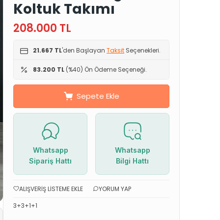
Koltuk Takımı
208.000
TL
21.667 TL
'den Başlayan
Taksit
Seçenekleri.
83.200 TL
(%40) Ön Ödeme Seçeneği.
Sepete Ekle
Whatsapp
Whatsapp
Sipariş Hattı
Bilgi Hattı
ALIŞVERIŞ LISTEME EKLE
YORUM YAP
3+3+1+1