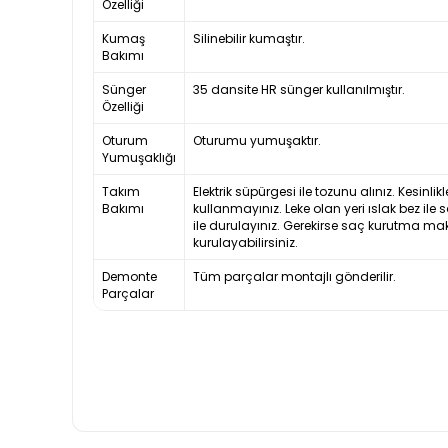
Özelliği
Kumaş
Silinebilir kumaştır.
Bakımı
Sünger
35 dansite HR sünger kullanılmıştır.
Özelliği
Oturum
Oturumu yumuşaktır.
Yumuşaklığı
Takım
Elektrik süpürgesi ile tozunu alınız. Kesinl
Bakımı
kullanmayınız. Leke olan yeri ıslak bez ile 
ile durulayınız. Gerekirse saç kurutma ma
kurulayabilirsiniz.
Demonte
Tüm parçalar montajlı gönderilir.
Parçalar