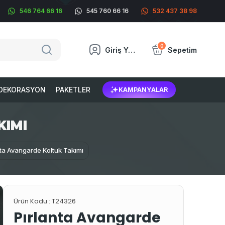
546 764 66 16
545 760 66 16
532 437 38 98
0
Giriş Yap
Sepetim
DEKORASYON
PAKETLER
KAMPANYALAR
KIMI
nta Avangarde Koltuk Takımı
Ürün Kodu :
T24326
Pırlanta Avangarde