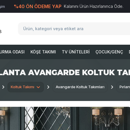
%40 ÖN ÖDEME YAP
Kalanını Ürün Hazırlanınca Öde.
işim
T
-Soft
E-Ticaret
Sistemleriyle Hazırlanmıştır.
8
URMA ODASI
KÖŞE TAKIMI
TV ÜNITELERI
ÇOCUK/GENÇ
LANTA AVANGARDE KOLTUK TA
Koltuk Takımı
Avangarde Koltuk Takımları
Pırla