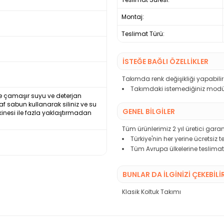
Montaj:
Teslimat Türü:
İSTEĞE BAĞLI ÖZELLİKLER
Takımda renk değişikliği yapabilirs
Takımdaki istemediğiniz modülü
ikle çamaşır suyu ve deterjan
saf sabun kullanarak siliniz ve su
GENEL BİLGİLER
kinesi ile fazla yaklaştırmadan
Tüm ürünlerimiz 2 yıl üretici garant
Türkiye'nin her yerine ücretsiz 
Tüm Avrupa ülkelerine teslimat
BUNLAR DA İLGINIZI ÇEKEBILI
Klasik Koltuk Takımı