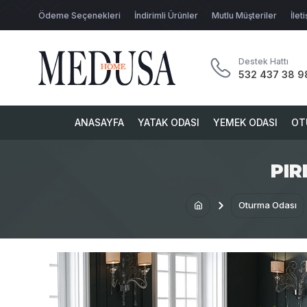
Ödeme Seçenekleri
İndirimli Ürünler
Mutlu Müşteriler
İlet
Destek Hattı
532 437 38 9
ANASAYFA
YATAK ODASI
YEMEK ODASI
OT
PIR
Oturma Odası