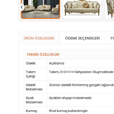
ÜRÜN ÖZELLIKLERI
ÖDEME SEÇENEKLERI
Y
TEKNİK ÖZELLİKLER
Özellik
Açıklama
Takım
Takım, 3+3+1+1+Sehpadan Oluşmaktadır
İçeriği
İskelet
Ürünün iskeleti fırınlanmış gürgen ağacıdı
Malzemesi
Ayak
Ayaklar ahşap malzemedir.
Malzemesi
Kumaş
İthal kumaş kullanılmıştır.